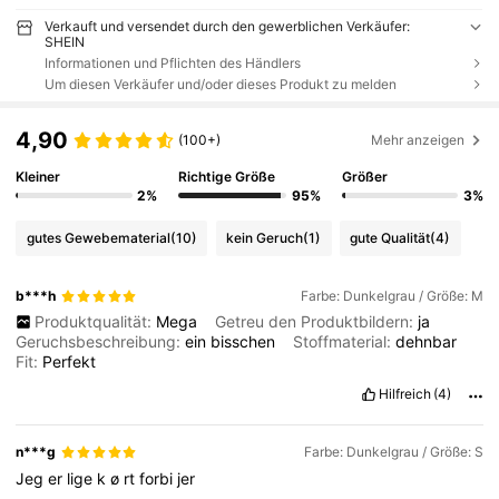
Verkauft und versendet durch den gewerblichen Verkäufer:
SHEIN
Informationen und Pflichten des Händlers
Um diesen Verkäufer und/oder dieses Produkt zu melden
4,90
(100+)
Mehr anzeigen
Kleiner
Richtige Größe
Größer
2%
95%
3%
gutes Gewebematerial
(10)
kein Geruch
(1)
gute Qualität
(4)
b***h
Farbe: Dunkelgrau / Größe: M
Produktqualität:
Mega
Getreu den Produktbildern:
ja
Geruchsbeschreibung:
ein
bisschen
Stoffmaterial:
dehnbar
Fit:
Perfekt
Hilfreich
(4)
n***g
Farbe: Dunkelgrau / Größe: S
Jeg
er
lige
k
ø
rt
forbi
jer