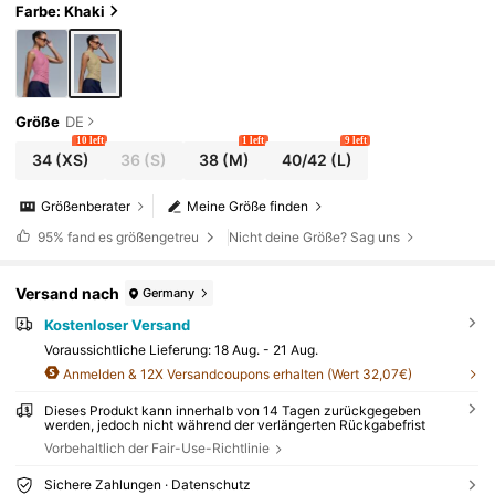
Farbe: Khaki
Größe
DE
10 left
1 left
9 left
34
(XS)
36
(S)
38
(M)
40/42
(L)
Größenberater
Meine Größe finden
95%
fand es größengetreu
Nicht deine Größe? Sag uns
Versand nach
Germany
Kostenloser Versand
Voraussichtliche Lieferung:
18 Aug. - 21 Aug.
Anmelden & 12X Versandcoupons erhalten (Wert 32,07€)
Dieses Produkt kann innerhalb von 14 Tagen zurückgegeben
werden, jedoch nicht während der verlängerten Rückgabefrist
Vorbehaltlich der Fair-Use-Richtlinie
Sichere Zahlungen · Datenschutz