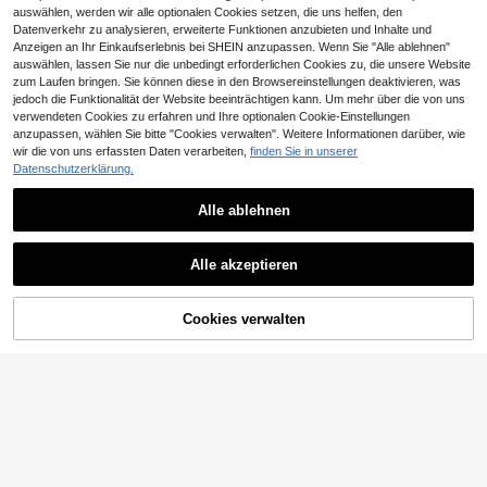
auswählen, werden wir alle optionalen Cookies setzen, die uns helfen, den
Datenverkehr zu analysieren, erweiterte Funktionen anzubieten und Inhalte und
Anzeigen an Ihr Einkaufserlebnis bei SHEIN anzupassen. Wenn Sie "Alle ablehnen"
auswählen, lassen Sie nur die unbedingt erforderlichen Cookies zu, die unsere Website
zum Laufen bringen. Sie können diese in den Browsereinstellungen deaktivieren, was
jedoch die Funktionalität der Website beeinträchtigen kann. Um mehr über die von uns
verwendeten Cookies zu erfahren und Ihre optionalen Cookie-Einstellungen
anzupassen, wählen Sie bitte "Cookies verwalten". Weitere Informationen darüber, wie
wir die von uns erfassten Daten verarbeiten,
finden Sie in unserer
Datenschutzerklärung.
24
12
Alle ablehnen
#Neckholder Kleidung
0,09€ sparen
Aloruh Auberginenviolett sexy neue
r boho-minimalistischer Neckholder
11
Siren Gaze
,87€
Alle akzeptieren
-Raffung A-Linien Chiffon-Trägerh
Siren Gaze Frühlings- und Sommer
emd für Frauen, Frühling/Sommer
-Urban-Casual-Asymmetrischer Sa
9
,40€
9,49€
um gestreiftes ärmelloses Top, Urla
Cookies verwalten
ZUM WARENKORB HINZUFÜGEN
ub, Casual, Strand für Frauen, Elega
nt, Frühlingsferien, marineblau