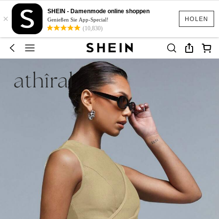
SHEIN - Damenmode online shoppen
×
HOLEN
Genießen Sie App-Special!
(10,830)