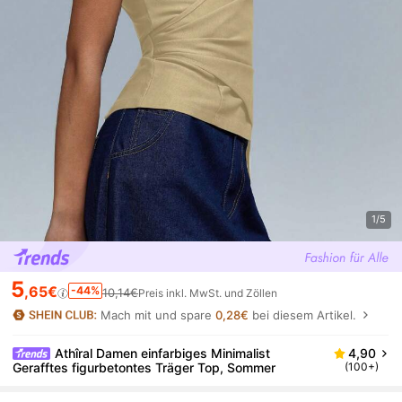
1/5
5
,65€
-44%
10,14€
Preis inkl. MwSt. und Zöllen
Mach mit und spare
0,28€
bei diesem Artikel.
Athîral Damen einfarbiges Minimalist
4,90
Gerafftes figurbetontes Träger Top, Sommer
(100+)