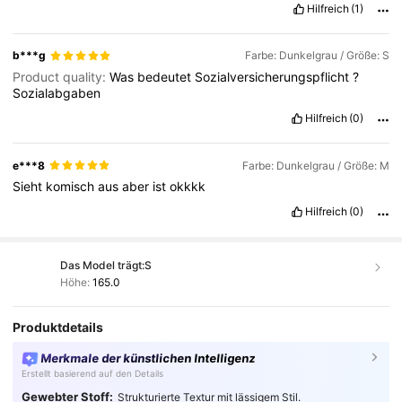
Hilfreich
(1)
b***g
Farbe: Dunkelgrau / Größe: S
Product quality:
Was
bedeutet
Sozialversicherungspflicht
?
Sozialabgaben
Hilfreich
(0)
e***8
Farbe: Dunkelgrau / Größe: M
Sieht
komisch
aus
aber
ist
okkkk
Hilfreich
(0)
Das Model trägt:
S
Höhe:
165.0
Produktdetails
Merkmale der künstlichen Intelligenz
Erstellt basierend auf den Details
Gewebter Stoff:
Strukturierte Textur mit lässigem Stil.