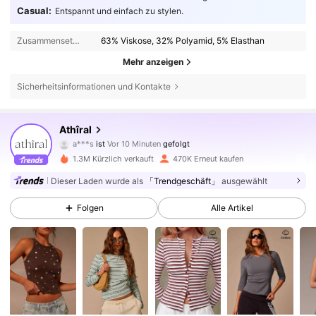
Casual:
Entspannt und einfach zu stylen.
Zusammensetzung:
63% Viskose, 32% Polyamid, 5% Elasthan
Mehr anzeigen
Sicherheitsinformationen und Kontakte
569K Follower
4,78
Athîral
a***s
ist
Vor 10 Minuten
gefolgt
i***9
ist am Durchsuchen
1.3M Kürzlich verkauft
470K Erneut kaufen
569K Follower
4,78
Dieser Laden wurde als
「Trendgeschäft」
ausgewählt
Folgen
Alle Artikel
569K Follower
4,78
569K Follower
4,78
569K Follower
4,78