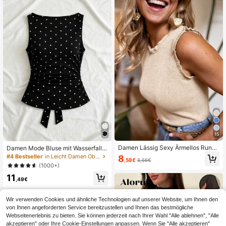
15
Damen Lässig Sexy Ärmellos Rundh
Damen Mode Bluse mit Wasserfallkr
als Strick Pailletten Pullover Weste
agen, Schleife, Polka-Punkt-Muste
#4 Bestseller
in Leicht Damen Oberteile, Blusen & T-Shirts
8
,58€
8,66€
2026 Neue Mode Elegantes Top
r und Falten, Schwarz
(1000+)
11
,49€
Wir verwenden Cookies und ähnliche Technologien auf unserer Website, um Ihnen den
von Ihnen angeforderten Service bereitzustellen und Ihnen das bestmögliche
Webseitenerlebnis zu bieten. Sie können jederzeit nach Ihrer Wahl "Alle ablehnen", "Alle
akzeptieren" oder Ihre Cookie-Einstellungen anpassen. Wenn Sie "Alle akzeptieren"