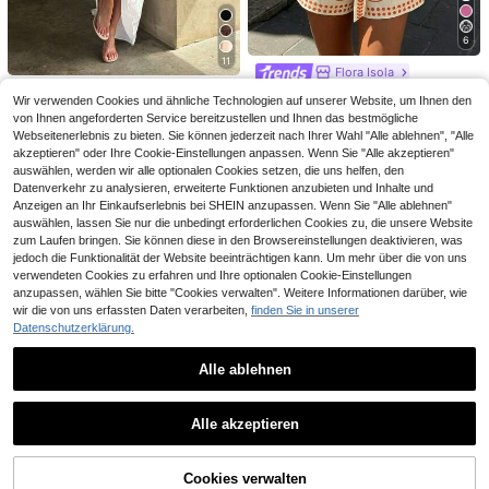
hstaben Muster Rot Orange Langar
18
Breezaya
,86€
-3%
19,49€
m Bindung vorne Cover Up+Mini Ro
SHEIN Holidaya Damen einfarbiges
ck 2-teiliges Set,Sommer Boho Urla
6
Neckholder-Top und gestreifte Sho
ub Ferien Strand Outfit
17
,99€
rts Lässig-Set
11
Flora Isola
#Off Shoulder Chic
Flora Isola Flora Isola Damen Obert
Wir verwenden Cookies und ähnliche Technologien auf unserer Website, um Ihnen den
eil mit gerüschtem Ausschnitt für Fr
#1 Bestseller
in Rüsche Damen-Zweiteiler
Opulessa Damen Zweiteiler aus ein
von Ihnen angeforderten Service bereitzustellen und Ihnen das bestmögliche
ühling/Sommer, bedrucktes A-Linie
farbigem gewebtem Top, Off-Shoul
#1 Bestseller
in Kontrastspitze Damen-Zweiteiler
17
Webseitenerlebnis zu bieten. Sie können jederzeit nach Ihrer Wahl "Alle ablehnen", "Alle
n Shorts Set mit Bindung, modische
,81€
der, Rock, Frühling/Sommer Urlaub
26
s Resort Set in Blau und Weiß
akzeptieren" oder Ihre Cookie-Einstellungen anpassen. Wenn Sie "Alle akzeptieren"
,23€
26,49€
auswählen, werden wir alle optionalen Cookies setzen, die uns helfen, den
Datenverkehr zu analysieren, erweiterte Funktionen anzubieten und Inhalte und
Anzeigen an Ihr Einkaufserlebnis bei SHEIN anzupassen. Wenn Sie "Alle ablehnen"
auswählen, lassen Sie nur die unbedingt erforderlichen Cookies zu, die unsere Website
zum Laufen bringen. Sie können diese in den Browsereinstellungen deaktivieren, was
jedoch die Funktionalität der Website beeinträchtigen kann. Um mehr über die von uns
verwendeten Cookies zu erfahren und Ihre optionalen Cookie-Einstellungen
anzupassen, wählen Sie bitte "Cookies verwalten". Weitere Informationen darüber, wie
wir die von uns erfassten Daten verarbeiten,
finden Sie in unserer
Datenschutzerklärung.
19
Alle ablehnen
Aloruh
6
Aloruh Damen Set mit Muschel-De
Ähnliche vorrätige Artikel anzeigen
Alle ansehen
kor Neckholder-Top mit Bindeband
21
Glamine
,27€
und asymmetrischem Rock
Alle akzeptieren
Glamine Sexy Beach Rosa Trägerhe
Sorry, dieses Produkt ist ausverkauft.
md & Mini Rock 2-teiliges Set
19
11
,79€
9
Cookies verwalten
AUSVERKAUFT
#Riviera Romanze