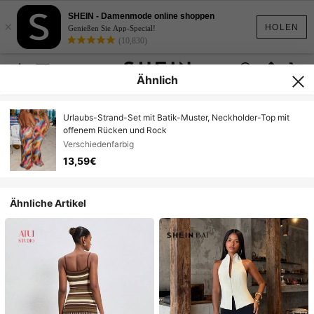
SHEIN - Damenmode online shoppen
×
HOLEN
Genießen Sie App-Special!
(10,830)
Ähnlich
Urlaubs-Strand-Set mit Batik-Muster, Neckholder-Top mit
offenem Rücken und Rock
Verschiedenfarbig
13,59€
Ähnliche Artikel