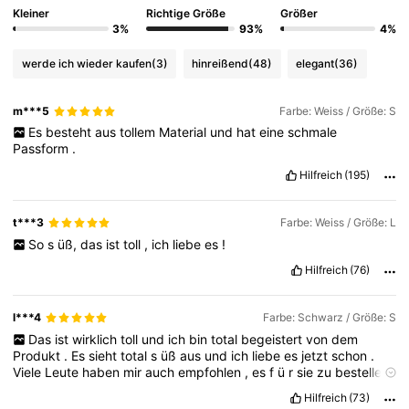
Kleiner
Richtige Größe
Größer
949K Follower
4,82
3%
93%
4%
werde ich wieder kaufen
(3)
hinreißend
(48)
elegant
(36)
949K Follower
4,82
m***5
Farbe: Weiss / Größe: S
Es
besteht
aus
tollem
Material
und
hat
eine
schmale
949K Follower
4,82
Passform
.
Hilfreich
(195)
949K Follower
4,82
t***3
Farbe: Weiss / Größe: L
So
s
üß,
das
ist
toll
,
ich
liebe
es
!
949K Follower
4,82
Hilfreich
(76)
l***4
Farbe: Schwarz / Größe: S
Das
ist
wirklich
toll
und
ich
bin
total
begeistert
von
dem
Produkt
.
Es
sieht
total
s
üß
aus
und
ich
liebe
es
jetzt
schon
.
Viele
Leute
haben
mir
auch
empfohlen
,
es
f
ü
r
sie
zu
bestellen
.
Hilfreich
(73)