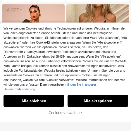
altungen, Schulanfang, Abschluss, f
ormelles Brautjungfernkleid
Wir verwenden Cookies und ähnliche Technologien auf unserer Website, um Ihnen den
von Ihnen angeforderten Service bereitzustellen und Ihnen das bestmögliche
Webseitenerlebnis zu bieten. Sie können jederzeit nach Ihrer Wahl "Alle ablehnen", "Alle
akzeptieren" oder Ihre Cookie-Einstellungen anpassen. Wenn Sie "Alle akzeptieren"
auswählen, werden wir alle optionalen Cookies setzen, die uns helfen, den
Datenverkehr zu analysieren, erweiterte Funktionen anzubieten und Inhalte und
Anzeigen an Ihr Einkaufserlebnis bei SHEIN anzupassen. Wenn Sie "Alle ablehnen"
Ähnliche vorrätige Artikel anzeigen
Alle ansehen
auswählen, lassen Sie nur die unbedingt erforderlichen Cookies zu, die unsere Website
zum Laufen bringen. Sie können diese in den Browsereinstellungen deaktivieren, was
jedoch die Funktionalität der Website beeinträchtigen kann. Um mehr über die von uns
verwendeten Cookies zu erfahren und Ihre optionalen Cookie-Einstellungen
anzupassen, wählen Sie bitte "Cookies verwalten". Weitere Informationen darüber, wie
5
9
wir die von uns erfassten Daten verarbeiten,
finden Sie in unserer
Datenschutzerklärung.
MUSERA
A&A
MUSERA Boot-Ausschnitt Ärmel Mi
Frühling/Sommer Spaghetti-Träger
Alle ablehnen
Alle akzeptieren
Sorry, dieses Produkt ist ausverkauft.
21
11
ni-Kleid Urlaub Sommer drapiert läs
A-Linie Metall-Schnalle Lässig Stra
,77€
,73€
sig Boho elegant Urlaub süß sexy U
ndurlaub Nachmittagstee Kleid Schl
rlaub Ibiza Festival Rave Konzert H
ankmachend
Cookies verwalten
AUSVERKAUFT
ochzeitsgast elegant Geburtstag N
acht aus Dating Nacht Party Somm
er Outfit