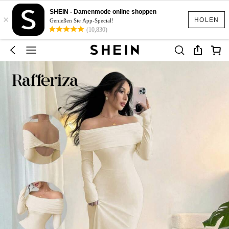
SHEIN - Damenmode online shoppen
×
HOLEN
Genießen Sie App-Special!
(10,830)