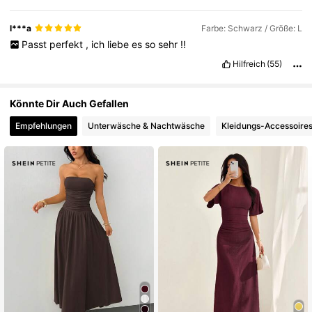
l***a
Farbe: Schwarz / Größe: L
Passt
perfekt
,
ich
liebe
es
so
sehr
!!
Hilfreich
(55)
Könnte Dir Auch Gefallen
Empfehlungen
Unterwäsche & Nachtwäsche
Kleidungs-Accessoire