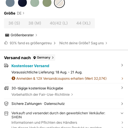
Größe
DE
36
(S)
38
(M)
40/42
(L)
44
(XL)
Größenberater
93%
fand es größengetreu
Nicht deine Größe? Sag uns
Versand nach
Germany
Kostenloser Versand
Voraussichtliche Lieferung:
18 Aug. - 21 Aug.
Anmelden & 12X Versandcoupons erhalten (Wert 32,07€)
30-tägige kostenlose Rückgabe
Vorbehaltlich der Fair-Use-Richtlinie
Sichere Zahlungen · Datenschutz
Verkauft und versendet durch den gewerblichen Verkäufer:
SHEIN
Informationen und Pflichten des Händlers
Um diesen Verkäufer und/oder dieses Produkt zu melden