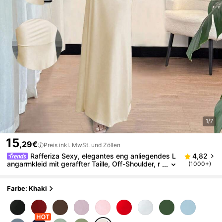
1/7
15
,29€
Preis inkl. MwSt. und Zöllen
Rafferiza Sexy, elegantes eng anliegendes L
4,82
angarmkleid mit geraffter Taille, Off-Shoulder, r
(1000+)
ückenfreiem Twist und Meerjungfrausaum, aus
geripptem Strick, weiß, Herbst/Winter Maxikleid für
Damen
Farbe: Khaki