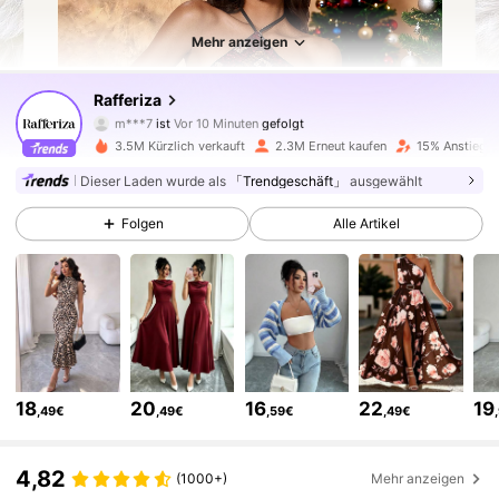
Mehr anzeigen
949K Follower
4,82
Rafferiza
m***7
ist
Vor 10 Minuten
gefolgt
w***b
ist am Durchsuchen
3.5M Kürzlich verkauft
2.3M Erneut kaufen
15% Anstieg d
949K Follower
4,82
Dieser Laden wurde als
「Trendgeschäft」
ausgewählt
949K Follower
4,82
Folgen
Alle Artikel
949K Follower
4,82
949K Follower
4,82
18
20
16
22
19
,49€
,49€
,59€
,49€
949K Follower
4,82
4,82
(1000+)
Mehr anzeigen