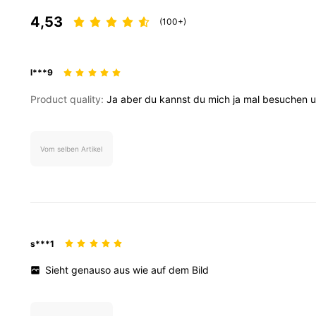
4,81
4,53
(100+)
l***9
Product quality:
Ja
aber
du
kannst
du
mich
ja
mal
besuchen
54K Follower
4,81
Vom selben Artikel
s***1
Sieht
genauso
aus
wie
auf
dem
Bild
54K Follower
4,81