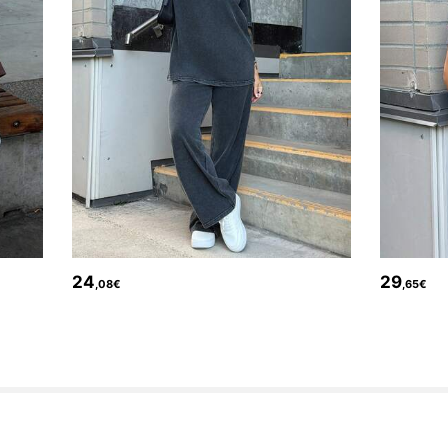
24
29
,08€
,65€