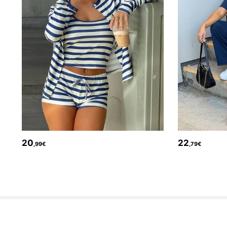
54K Follower
4,81
54K Follower
4,81
20
22
,99€
,79€
54K Follower