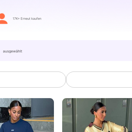
olgt
17K+ Erneut kaufen
」
ausgewählt