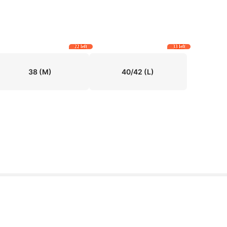
22 left
33 left
38
(M)
40/42
(L)