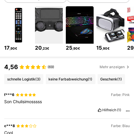
2.1K Follower
4,52
2.1K Follower
4,52
2.1K Follower
4,52
17
20
25
15
29
,90€
,23€
,90€
,90€
4,56
2.1K Follower
4,52
(69)
Mehr anzeigen
schnelle Logistik
(3)
keine Farbabweichung
(1)
Geschenk
(1)
2.1K Follower
4,52
f***6
Farbe: Pink
Son
Chulisimosssss
2.1K Follower
4,52
Hilfreich
(1)
c***8
Farbe: Blau
2.1K Follower
4,52
Cool