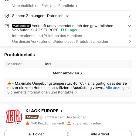
Vorbehaltlich der Fair-Use-Richtlinie
Sichere Zahlungen · Datenschutz
Verkauft und versendet durch den gewerblichen
Marketplace
Verkäufer: KLACK EUROPE
EU-Lager
Informationen und Pflichten des Händlers
Um diesen Verkäufer und/oder dieses Produkt zu melden
Produktdetails
Material:
Harz
Mehr anzeigen
- Maximale Umgebungstemperatur: 40 °C. - Einzigartig, dass der Be
nutzer die vom Hersteller spezifizierte Ausrüstung verwendet. - Nutzen
...
Alle anzeigen
Sie das Produkt innerhalb der Grenzen seiner Eigenschaften. - Demonti
Sicherheitsinformationen und Kontakte
eren Sie das Produkt nicht und modifizieren Sie es nicht. - Stellen Sie si
cher, dass das Produkt sofort verwendet wird, wenn ein Zusatzgerät, Ra
2.1K Follower
4,52
uchgas oder eine Funktionsstörung eines bereits hergestellten Bauteils
vorhanden ist.
KLACK EUROPE
s***6
ist am Durchsuchen
2.1K Follower
4,52
14K Kürzlich verkauft
758 Erneut kaufen
Folgen
Alle Artikel