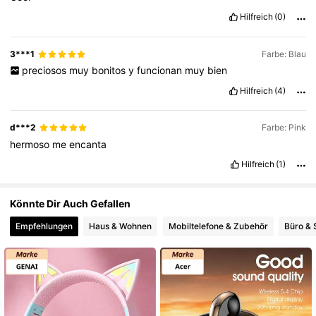
Hilfreich
(0)
2.1K Follower
4,52
3***1
Farbe: Blau
preciosos
muy
bonitos
y
funcionan
muy
bien
2.1K Follower
4,52
Hilfreich
(4)
d***2
Farbe: Pink
hermoso
me
encanta
Hilfreich
(1)
Könnte Dir Auch Gefallen
Empfehlungen
Haus & Wohnen
Mobiltelefone & Zubehör
Büro & 