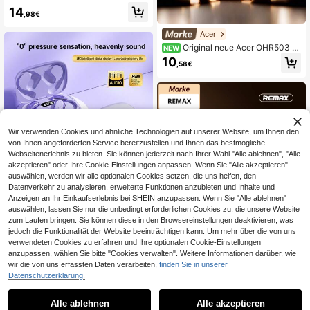
Ah tiefer Bass Stereo Anruf Rausch
14
unterdrückung Gaming niedrige Lat
,98€
enz bequemes Tragen kompatibel
mit Handy IOS/Android System
Acer
Original neue Acer OHR503 O
NEW
hrhörer: 20H Standby, HiFi & 3D Su
10
,58€
rround Sound, Bluetooth 5.4, 3 Ohrs
töpsel für alle Ohren, Anrufrauschun
terdrückung, Touch-Steuerung, Typ
e-C Schnellladung, Ladecase mit M
ikrofon
Wir verwenden Cookies und ähnliche Technologien auf unserer Website, um Ihnen den
von Ihnen angeforderten Service bereitzustellen und Ihnen das bestmögliche
Webseitenerlebnis zu bieten. Sie können jederzeit nach Ihrer Wahl "Alle ablehnen", "Alle
akzeptieren" oder Ihre Cookie-Einstellungen anpassen. Wenn Sie "Alle akzeptieren"
auswählen, werden wir alle optionalen Cookies setzen, die uns helfen, den
Datenverkehr zu analysieren, erweiterte Funktionen anzubieten und Inhalte und
Global-FIEND DA
Anzeigen an Ihr Einkaufserlebnis bei SHEIN anzupassen. Wenn Sie "Alle ablehnen"
Neue Business-Mode bequeme UV
auswählen, lassen Sie nur die unbedingt erforderlichen Cookies zu, die unsere Website
-Ohrhaken Bluetooth 6.0 Kopfhörer,
8
zum Laufen bringen. Sie können diese in den Browsereinstellungen deaktivieren, was
,72€
tiefer Bass Musik Video TWS HIFI A
jedoch die Funktionalität der Website beeinträchtigen kann. Um mehr über die von uns
CC Stereo Kopfhörer, geeignet für A
verwendeten Cookies zu erfahren und Ihre optionalen Cookie-Einstellungen
ndroid Handy Spiele, Paar Smart Ko
pfhörer, Valentinstag Geschenk
anzupassen, wählen Sie bitte "Cookies verwalten". Weitere Informationen darüber, wie
wir die von uns erfassten Daten verarbeiten,
finden Sie in unserer
0,35€ sparen
Datenschutzerklärung.
REMAX
Alle ablehnen
Alle akzeptieren
REMAX Kabelgebundene In-Ear-Ko