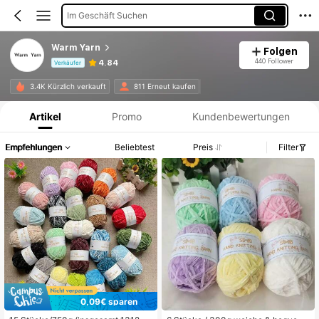
Im Geschäft Suchen
Warm Yarn
Folgen
440 Follower
4.84
Verkäufer
Produktinformation: Preisangabe, Verkaufs- und Lagerbestandsdetails.
3.4K Kürzlich verkauft
811 Erneut kaufen
Artikel
Promo
Kundenbewertungen
Empfehlungen
Beliebtest
Preis
Filter
0,09€ sparen