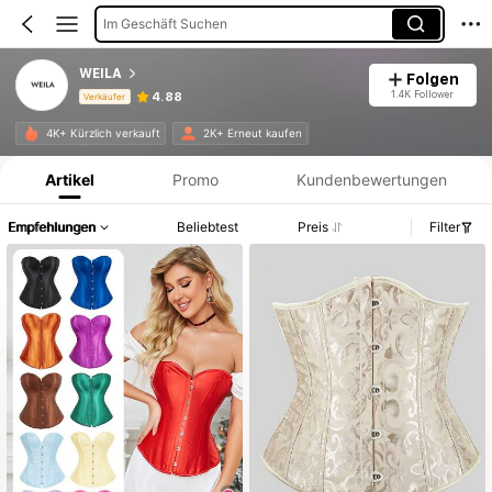
Im Geschäft Suchen
WEILA
Folgen
1.4K Follower
4.88
Verkäufer
Produktinformation: Preisangabe, Verkaufs- und Lagerbestandsdetails.
4K+ Kürzlich verkauft
2K+ Erneut kaufen
Artikel
Promo
Kundenbewertungen
Empfehlungen
Beliebtest
Preis
Filter