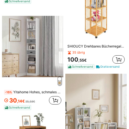
Schnellversand
OYAJIA Weiß Bürostuhl Ergonomischer, Höhenverstellbar Drehstuhl mit Kopfstütze und Armlehnen, Schreibtischstuhl mit Große Rückenlehne, Chefsessel mit Fußpolstern, für Homeoffice, Studie
-13%
89
,84€
104,18€
HaluPeit 7-stöckiges Bücherregal, 24 x 30 x 186 cm, für Wohnzimmer, Schlafzimmer, Arbeitszimmer, Weiß
Schnellversand
Gratisversand
34
,22€
SHIOUCY Drehbares Bücherregal, 5-stufiges mobiles Bücherregal, Bücherregal mit offenem Designregal
Schnellversand
35 übrig
100
,55€
Schnellversand
Gratisversand
Yitahome Hohes, schmales Eckregal mit 5 Fächern und 2 Stoffschubladen, freistehendes Regal für Wohnzimmer, Schlafzimmer oder Büro, weiß, 30 cm (B) x 24 cm (T) x 180 cm (H)
-15%
30
,14€
10
35,58€
Schnellversand
Nalupatio Homeoffice Stuhl, SamtStuhl mit Kopfkissen, 360° drehbar Höhenverstellbar Bürostuhl ergonomisch, Schminkstuhl Drehstuhl,für Arbeitszimmer Schlafzimmer,bis 150kg belastbar
#2 Bestseller
in Startseite Home-Office-Stühle
59
,06€