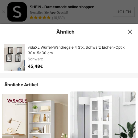
SHEIN - Damenmode online shoppen
×
HOLEN
Genießen Sie App-Special!
(10,830)
Ähnlich
vidaXL Würfel-Wandregale 4 Stk. Schwarz Eichen-Optik
30x15x30 cm
Schwarz
45,48€
Ähnliche Artikel