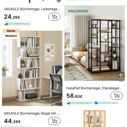
166 Follower
4,64
VASAGLE Bücherregal, Leiterregal 5 Ebenen, schmales Regal, offenes Standregal für Arbeitszimmer, Wohnzimmer, Schlafzimmer, Küche, Industrie-Design
24
,29€
166 Follower
4,64
Schnellversand
166 Follower
4,64
166 Follower
4,64
Bürostuhl mit gekreuzten Beinen, 2 verstellbaren Sitzkissen, Rollen und Rückenlehne, ergonomischer Meditationsstuhl, für Homeoffice, Yogastudio, Wohnzimmer, Arbeitszimmer, Elfenbeinweiß
Bürostuhl Ohne Armlehnen, Schreibtischstuhl mit PU-Lederbezug, Lesesessel mit Breiterem Polster zum Sitzen im Schneidersitz, Höhenverstellbar, 360° Drehstuhl für Zuhause
#6 Bestseller
in Startseite Home-Office-Stühle
139
166 Follower
4,64
,88€
38
,43€
Schnellversand
Gratisversand
Schnellversand
HaluPeit Bücherregal, Standregal mit 6 Ebenen 15 Ablagen, Verstellbare offene Ablagen, für Wohnzimmer, Büro, Schlafzimmer, 30 x 70 x 170cm
58
,80€
Schnellversand
Gratisversand
VASAGLE Bücherregal, Regal mit 6 Ebenen, Standregal, Büroregal, freistehend, Dekoregal, zur Präsentation, modern, für Wohnzimmer, Schlafzimmer, Büro, weiß
44
,39€