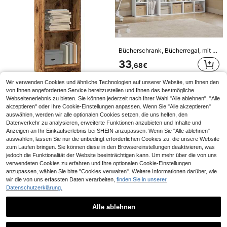
Schnellversand
Gratisversand
Ergonomischer Gaming Stuhl, Bürostuhl 180 kg, mit Verstellbarer Lendenstütze & Fußstütze, Hybrid-Design aus Kunstleder & Mesh, 150° verstellbare Rückenlehne, hoher Chefsessel
10 übrig
130
Bücherschrank, Bücherregal, mit 7 Fächern, Büroregal, Würfelregal, Standregal, für Wohnzimmer, Schlafzimmer, Büro, Kinderzimmer, weiß
,18€
33
Schnellversand
,68€
Schnellversand
Wir verwenden Cookies und ähnliche Technologien auf unserer Website, um Ihnen den
Bücherregal Vintage Holzoptik 40x24x76 cm Truciolato Standregal
von Ihnen angeforderten Service bereitzustellen und Ihnen das bestmögliche
40 übrig
Webseitenerlebnis zu bieten. Sie können jederzeit nach Ihrer Wahl "Alle ablehnen", "Alle
akzeptieren" oder Ihre Cookie-Einstellungen anpassen. Wenn Sie "Alle akzeptieren"
27
,98€
auswählen, werden wir alle optionalen Cookies setzen, die uns helfen, den
5
Datenverkehr zu analysieren, erweiterte Funktionen anzubieten und Inhalte und
Nalupatio Homeoffice Stuhl, 360° drehbar Höhenverstellbar Bürostuhl ergonomisch, Schminkstuhl Drehstuhl,für Arbeitszimmer Schlafzimmer
Anzeigen an Ihr Einkaufserlebnis bei SHEIN anzupassen. Wenn Sie "Alle ablehnen"
auswählen, lassen Sie nur die unbedingt erforderlichen Cookies zu, die unsere Website
#3 Bestseller
in Startseite Home-Office-Stühle
zum Laufen bringen. Sie können diese in den Browsereinstellungen deaktivieren, was
64
,05€
jedoch die Funktionalität der Website beeinträchtigen kann. Um mehr über die von uns
verwendeten Cookies zu erfahren und Ihre optionalen Cookie-Einstellungen
Schnellversand
Gratisversand
anzupassen, wählen Sie bitte "Cookies verwalten". Weitere Informationen darüber, wie
5
wir die von uns erfassten Daten verarbeiten,
finden Sie in unserer
Datenschutzerklärung.
Nalupatio Bürostuhl 360° drehbar | Ergonomischer Schreibtischstuhl mit höhenverstellbarer Rückenlehne & Fußstütze – Gaming & Home Office Sessel, Relaxsessel für Computer/Gaming, Grün
-31%
Regalbrett 4 pcs Braun 100 x 10 x 1,5 cm Holzwerkstoff
6 übrig
Alle ablehnen
40 übrig
138
,83€
201,28€
Ähnliche vorrätige Artikel anzeigen
Alle ansehen
30
,78€