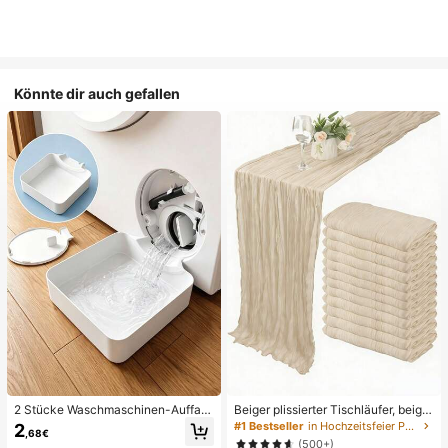
Könnte dir auch gefallen
2 Stücke Waschmaschinen-Auffan
Beiger plissierter Tischläufer, beige
gwanne Tropfschale, wasserdichte
Tischdecke, Geburtstagsfeier-Zub
#1 Bestseller
in Hochzeitsfeier Party-Tischdecke
2
,68€
Bodenschutzmatte für Waschraum,
ehör, Geburtstagsdekoration, hellbr
(500+)