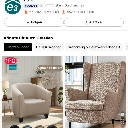
k***6
ist am Durchsuchen
248 Follower
4,60
6K Kürzlich verkauft
482 Erneut kaufen
248 Follower
4,60
Folgen
Alle Artikel
248 Follower
4,60
Könnte Dir Auch Gefallen
Empfehlungen
Haus & Wohnen
Werkzeug & Heimwerkerbedarf
248 Follower
4,60
248 Follower
4,60
248 Follower
4,60
248 Follower
4,60
248 Follower
4,60
248 Follower
4,60
6