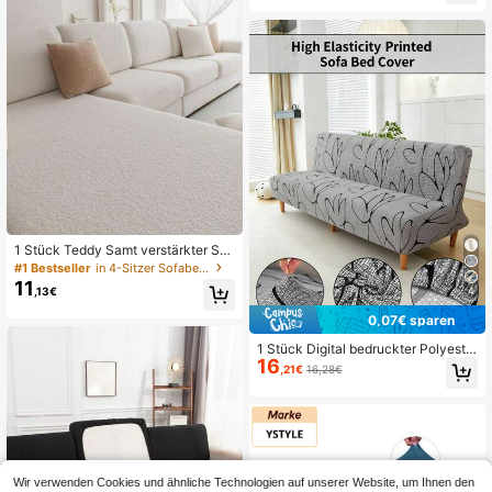
#4 Bestseller
in Chenille Sofabezüge
31 übrig
1 Stück Teddy Samt verstärkter Sto
ff rutschfester elastischer Sofakisse
#1 Bestseller
in 4-Sitzer Sofabezüge
nbezug, Sofastaubschutz, Haustier
11
,13€
4
schmutzabweisend, wasserdicht, st
aubdicht, Rückenlehnenabdeckung
0,07€ sparen
für Einzelsitz, Doppelsitz, Dreisitz,
Viersitz, für Frühling, Sommer, Herb
1 Stück Digital bedruckter Polyeste
st, Winter, ganzjährig
16
r Sofabezug mit hoher Elastizität oh
,21€
16,28€
ne Armlehnen, staubdicht und schm
utzabweisend Futonbezug, geeigne
t für Wohnzimmer und Schlafzimme
r, ganzjährig verwendbar
Wir verwenden Cookies und ähnliche Technologien auf unserer Website, um Ihnen den