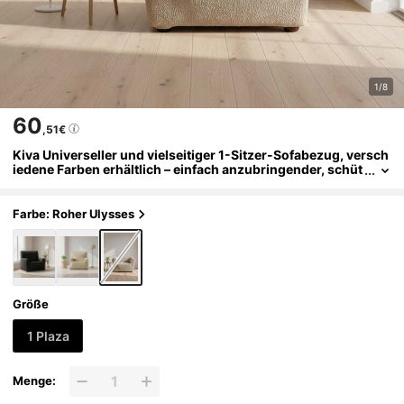
1/8
60
,51€
Kiva Universeller und vielseitiger 1-Sitzer-Sofabezug, versch
iedene Farben erhältlich – einfach anzubringender, schüt
zender Sofabezug für Rückenlehne, Sitzfläche und Armle
hnen
Farbe: Roher Ulysses
Größe
1 Plaza
Menge: