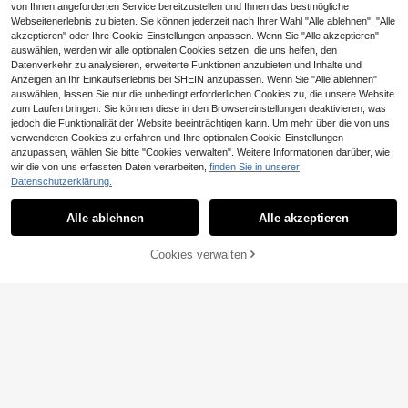
von Ihnen angeforderten Service bereitzustellen und Ihnen das bestmögliche
Webseitenerlebnis zu bieten. Sie können jederzeit nach Ihrer Wahl "Alle ablehnen", "Alle
akzeptieren" oder Ihre Cookie-Einstellungen anpassen. Wenn Sie "Alle akzeptieren"
auswählen, werden wir alle optionalen Cookies setzen, die uns helfen, den
Datenverkehr zu analysieren, erweiterte Funktionen anzubieten und Inhalte und
Anzeigen an Ihr Einkaufserlebnis bei SHEIN anzupassen. Wenn Sie "Alle ablehnen"
auswählen, lassen Sie nur die unbedingt erforderlichen Cookies zu, die unsere Website
zum Laufen bringen. Sie können diese in den Browsereinstellungen deaktivieren, was
8
16
jedoch die Funktionalität der Website beeinträchtigen kann. Um mehr über die von uns
1 Stück abnehmbarer & waschbarer
YSTYLE
verwendeten Cookies zu erfahren und Ihre optionalen Cookie-Einstellungen
hochelastischer einfarbiger Sofakis
(1000+)
anzupassen, wählen Sie bitte "Cookies verwalten". Weitere Informationen darüber, wie
YSTYLE Dicker Samt-Sofabezug fü
senbezug, Polyester Sofaüberwurf
7
27
r 1/2/3/4-Sitzer, Stretch-Sofabezug
wir die von uns erfassten Daten verarbeiten,
finden Sie in unserer
,30€
,06€
geeignet für Wohnzimmer
mit Armlehnen, kratzfester Katzen-
Datenschutzerklärung.
UVP: 59,99€
Sofabezug, rutschfeste, schmutzab
4-5 Werktage
weisende Sofabezüge, universeller
Alle ablehnen
Alle akzeptieren
Sofabezug
Sorry, dieses Produkt ist ausverkauft.
Cookies verwalten
ÄHNLICH
15
YSTYLE