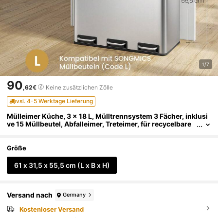
1/7
90
,62€
Keine zusätzlichen Zölle
vsl. 4-5 Werktage Lieferung
Mülleimer Küche, 3 x 18 L, Mülltrennsystem 3 Fächer, inklusi
ve 15 Müllbeutel, Abfalleimer, Treteimer, für recycelbare
Abfälle, Biomüll, mit Deckel
Größe
61 x 31,5 x 55,5 cm (L x B x H)
Versand nach
Germany
Kostenloser Versand