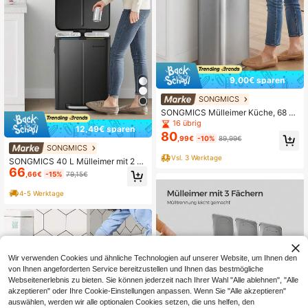
9,00€ sparen
SONGMICS
SONGMICS Mülleimer Küche, 68 Lit
er Abfalleimer, Tretmülleimer aus M
16 übrig
12,49€ sparen
etall, mit Deckel, hoch, schmal und
80
,99€
-10%
89,99€
geräumig
SONGMICS
Vsl. 3 Werktage
SONGMICS 40 L Mülleimer mit 2 Fä
66
chern, 2 x 20 L, Abfalleimer, Treteim
,66€
-15%
79,15€
er aus Metall, Inneneimer aus Kunst
stoff, mit Klappdeckel und Griffen, S
4-5 Werktage
oftclose, luftdicht, Schwarz
Wir verwenden Cookies und ähnliche Technologien auf unserer Website, um Ihnen den
von Ihnen angeforderten Service bereitzustellen und Ihnen das bestmögliche
Webseitenerlebnis zu bieten. Sie können jederzeit nach Ihrer Wahl "Alle ablehnen", "Alle
akzeptieren" oder Ihre Cookie-Einstellungen anpassen. Wenn Sie "Alle akzeptieren"
auswählen, werden wir alle optionalen Cookies setzen, die uns helfen, den