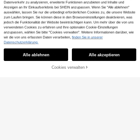
Datenverkehr zu analysieren, erweiterte Funktionen anzubieten und Inhalte und
Anzeigen an Ihr Einkaufserlebnis bei SHEIN anzupassen. Wenn Sie "Alle ablehnen"
4
auswählen, lassen Sie nur die unbedingt erforderlichen Cookies zu, die unsere Website
zum Laufen bringen. Sie können diese in den Browsereinstellungen deaktivieren, was
jedoch die Funktionalität der Website beeinträchtigen kann. Um mehr über die von uns
3,36€ sparen
LEDREM DE2
verwendeten Cookies zu erfahren und Ihre optionalen Cookie-Einstellungen
Mülleimer Küche, 3 x 8 L, kleine Ka
anzupassen, wählen Sie bitte "Cookies verwalten". Weitere Informationen darüber, wie
Kosmetikeimer, 3 Liter, Mülleimer B
38
pazität, Mülltrennsystem 3 Fächer,
16
ad, kleiner Abfalleimer mit Deckel,
wir die von uns erfassten Daten verarbeiten,
finden Sie in unserer
,52€
-8%
41,88€
,67€
Abfalleimer mit Deckel, Stahl-Tretei
Softclose, herausnehmbarer Innene
Datenschutzerklärung.
mer für kleine Familien, Pedale und
imer aus Kunststoff, für Badezimme
4-5 Werktage
4-5 Werktage
Inneneimer,weiß-grau
r, Büro, Stahl
Alle ablehnen
Alle akzeptieren
ZUM WARENKORB
Cookies verwalten
JETZT EINKAUFEN
HINZUFÜGEN
Pedal-MüLleimer, 3 X 8 L Metall-M
24
üLleimer Mit Kleiner KapazitäT, Abf
,14€
alleimer FüR Die KüChe, Abfalltrenn
ung Und Recycling, Inklusive 15 Mü