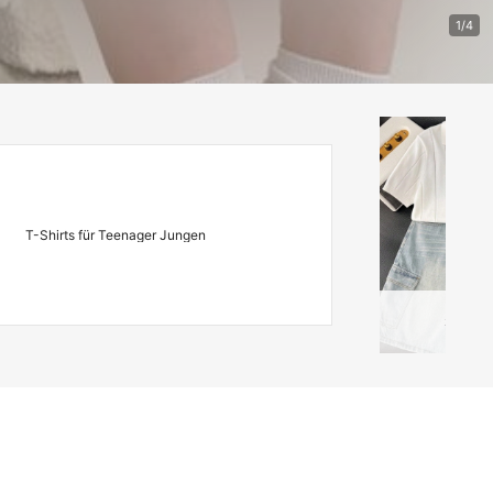
KI-generiert
1/4
T-Shirts für Teenager Jungen
2
Artiklar