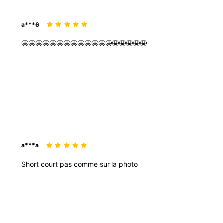
a***6
🤩🤩🤩🤩🤩🤩🤩🤩🤩🤩🤩🤩🤩🤩🤩🤩🤩🤩
a***a
Short
court
pas
comme
sur
la
photo