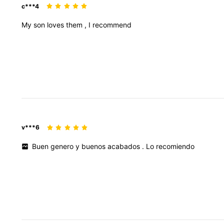
c***4
My
son
loves
them
,
I
recommend
v***6
Buen
genero
y
buenos
acabados
.
Lo
recomiendo