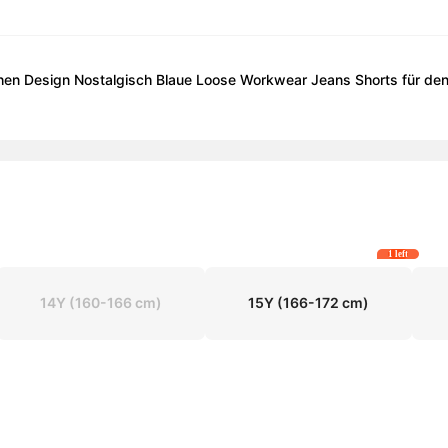
n Design Nostalgisch Blaue Loose Workwear Jeans Shorts für den 
1 left
14Y
(160-166 cm)
15Y
(166-172 cm)