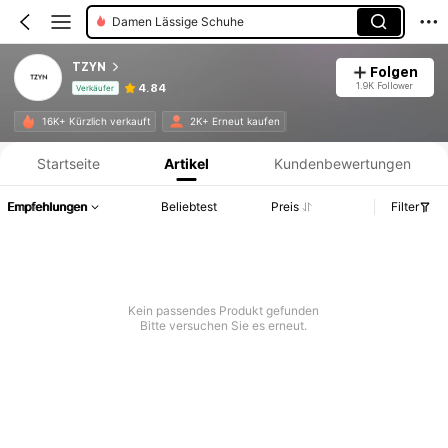
Damen Flache Sandalen
TZYN
Folgen
1.9K Follower
4.84
Verkäufer
Produktinformation: Preisangabe, Verkaufs- und Lagerbestandsdetails.
16K+ Kürzlich verkauft
2K+ Erneut kaufen
Startseite
Artikel
Kundenbewertungen
Empfehlungen
Beliebtest
Preis
Filter
Kein passendes Produkt gefunden
Bitte versuchen Sie es erneut.