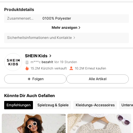
Produktdetails
Zusammensetzung:
0100% Polyester
Mehr anzeigen
Sicherheitsinformationen und Kontakte
SHEIN Kids
810K Follower
4,89
m***c
bezahlt
Vor 19 Stunden
b***b
ist
Vor 2 Stunden
gefolgt
15.2M Kürzlich verkauft
10.2M Erneut kaufen
810K Follower
4,89
Folgen
Alle Artikel
Könnte Dir Auch Gefallen
810K Follower
4,89
Empfehlungen
Spielzeug & Spiele
Kleidungs-Accessoires
Unter
810K Follower
4,89