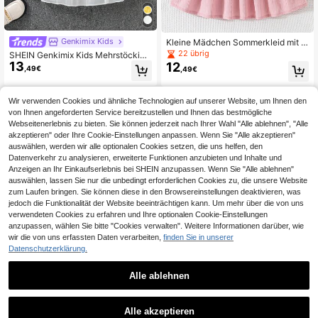
Genkimix Kids
Kleine Mädchen Sommerkleid mit ei
nfarbigem Rüschensaum, Kappenär
22 übrig
SHEIN Genkimix Kids Mehrstöckige
meln und Einsätzen
13
12
s Partykleid mit Neckholder für Klei
,49€
,49€
ne Mädchen für festliche Anlässe, F
eiertage, Sommer, Reisen
Wir verwenden Cookies und ähnliche Technologien auf unserer Website, um Ihnen den
von Ihnen angeforderten Service bereitzustellen und Ihnen das bestmögliche
Webseitenerlebnis zu bieten. Sie können jederzeit nach Ihrer Wahl "Alle ablehnen", "Alle
akzeptieren" oder Ihre Cookie-Einstellungen anpassen. Wenn Sie "Alle akzeptieren"
auswählen, werden wir alle optionalen Cookies setzen, die uns helfen, den
Datenverkehr zu analysieren, erweiterte Funktionen anzubieten und Inhalte und
Anzeigen an Ihr Einkaufserlebnis bei SHEIN anzupassen. Wenn Sie "Alle ablehnen"
auswählen, lassen Sie nur die unbedingt erforderlichen Cookies zu, die unsere Website
zum Laufen bringen. Sie können diese in den Browsereinstellungen deaktivieren, was
jedoch die Funktionalität der Website beeinträchtigen kann. Um mehr über die von uns
verwendeten Cookies zu erfahren und Ihre optionalen Cookie-Einstellungen
anzupassen, wählen Sie bitte "Cookies verwalten". Weitere Informationen darüber, wie
wir die von uns erfassten Daten verarbeiten,
finden Sie in unserer
Datenschutzerklärung.
Alle ablehnen
8
20
Kleine Mädchen Blau Blumen Porze
Elladie kids
Alle akzeptieren
11
llan Muster Trägerkleid mit Schleife,
,99€