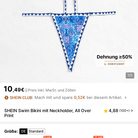
1/5
10
,49€
Preis inkl. MwSt. und Zöllen
Mach mit und spare
0,52€
bei diesem Artikel.
SHEIN Swim Bikini mit Neckholder, All Over
4,88
(100+)
Print
Größe
:
DE
Standard
8 left
31 left