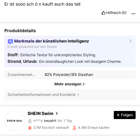
Er
ist
sooo
sch
ö
n
kauft
euch
das
teil
Hilfreich
(0)
Produktdetails
Merkmale der künstlichen Intelligenz
Erstellt basierend auf den Details
Stoff:
Einfache Textur für unkompliziertes Styling.
Strand, Urlaub:
Ein strandtauglicher Look mit lässigem Charme.
Zusammensetzung:
82% Polyester,18% Elasthan
Mehr anzeigen
Sicherheitsinformationen und Kontakte
SHEIN Swim
Folgen
414K Follower
4,88
n***p
bezahlt
Vor 1 Tag
c***1
ist
Vor 1 Stunden
gefolgt
3.1M Kürzlich verkauft
4.4M Erneut kaufen
414K Follower
4,88