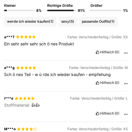
Kleiner
Richtige Größe
Größer
8%
91%
1%
werde ich wieder kaufen
(1)
sexy
(5)
passende Outfits
(1)
a***7
Farbe: Verschiedenfarbig / Größe: XS
Ein
sehr
sehr
sehr
sch
ö
nes
Produkt
Hilfreich
(0)
a***g
Farbe: Verschiedenfarbig / Größe: M
Sch
ö
nes
Teil
-
w
ü
rde
ich
wieder
kaufen
-
empfehung
Hilfreich
(0)
i***e
Farbe: Verschiedenfarbig / Größe: L
Stoffmaterial:
👍👍
Hilfreich
(0)
M***o
Farbe: Verschiedenfarbig / Größe: XS