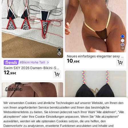
26
Neues einfarbiges eleganter sexy P
10
arty Mikro-Dreieck-Bikini-Set mit N
,49€
#Bikini Hohe Taill
eckholder und Bindung, Sommer Str
Swim SXY 2026 Damen-Bikini-Set
and Mode Damen Bikini Urlaub Bra
12
mit Neckholder für Strandurlaub un
un
,99€
d Lässig am Meer
Wir verwenden Cookies und ähnliche Technologien auf unserer Website, um Ihnen den
von Ihnen angeforderten Service bereitzustellen und Ihnen das bestmögliche
Webseitenerlebnis zu bieten. Sie können jederzeit nach Ihrer Wahl "Alle ablehnen", "Alle
akzeptieren" oder Ihre Cookie-Einstellungen anpassen. Wenn Sie "Alle akzeptieren"
auswählen, werden wir alle optionalen Cookies setzen, die uns helfen, den
Datenverkehr zu analysieren, erweiterte Funktionen anzubieten und Inhalte und