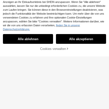
Anzeigen an Ihr Einkaufserlebnis bei SHEIN anzupassen. Wenn Sie "Alle ablehnen"
auswählen, lassen Sie nur die unbedingt erforderlichen Cookies zu, die unsere Website
zum Laufen bringen. Sie können diese in den Browsereinstellungen deaktivieren, was
jedoch die Funktionalität der Website beeinträchtigen kann. Um mehr über die von uns
verwendeten Cookies zu erfahren und Ihre optionalen Cookie-Einstellungen
anzupassen, wählen Sie bitte "Cookies verwalten". Weitere Informationen darüber, wie
Geometrisches & tropisches Blume
wir die von uns erfassten Daten verarbeiten,
finden Sie in unserer
11
nmuster Casual Süß Elegant Sexy B
23
,26€
Datenschutzerklärung.
oho Stil Bikini-Set mit Schleife für D
amen, Sommer Strand Urlaub Schw
#Vcay Bikini
arz
Alle ablehnen
Alle akzeptieren
Costavie 2-teiliges Pailletten-strukt
13
uriertes Bandeau-Bikini-Set, sexy T
,49€
anga-Bademode für Frühlings-/So
Cookies verwalten
ZUM WARENKORB HINZUFÜGEN
mmerurlaub am Strand
5