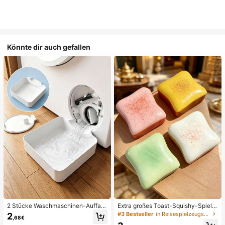
Könnte dir auch gefallen
2 Stücke Waschmaschinen-Auffan
Extra großes Toast-Squishy-Spielz
gwanne Tropfschale, wasserdichte
eug, superweiches Buttertoast-Stre
#3 Bestseller
in Reisespielzeugset Quetschspielzeug für Teenager
2
,68€
Bodenschutzmatte für Waschraum,
ssabbau-Drückspielzeug, erhältlich