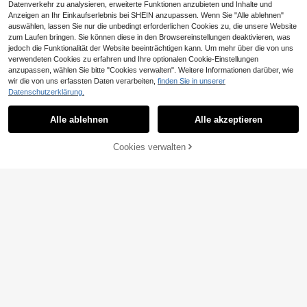
Datenverkehr zu analysieren, erweiterte Funktionen anzubieten und Inhalte und
Anzeigen an Ihr Einkaufserlebnis bei SHEIN anzupassen. Wenn Sie "Alle ablehnen"
Ähnliche vorrätige Artikel anzeigen
Alle ansehen
auswählen, lassen Sie nur die unbedingt erforderlichen Cookies zu, die unsere Website
zum Laufen bringen. Sie können diese in den Browsereinstellungen deaktivieren, was
jedoch die Funktionalität der Website beeinträchtigen kann. Um mehr über die von uns
verwendeten Cookies zu erfahren und Ihre optionalen Cookie-Einstellungen
14
anzupassen, wählen Sie bitte "Cookies verwalten". Weitere Informationen darüber, wie
wir die von uns erfassten Daten verarbeiten,
finden Sie in unserer
5,52€ sparen
9
Datenschutzerklärung.
EMERY ROSE Damen Sommer einfa
Siren Gaze
rbiges Vorderteil mit V-Ausschnitt, F
5
Alle ablehnen
Alle akzeptieren
Siren Gaze Damen lässig Ärmellose
Sorry, dieses Produkt ist ausverkauft.
,97€
-48%
11,49€
ledermausärmel, Kurzarm, Rüschen
Crop Tank Top mit rundem Ausschn
7
saum, Peplum Top
,49€
itt und Vollstickerei, geeignet für de
Cookies verwalten
AUSVERKAUFT
n Sommer, Herz Design