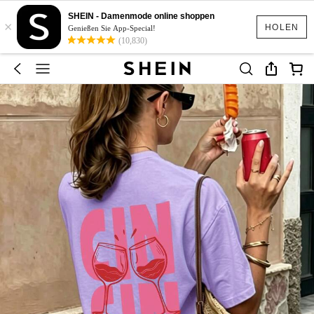
SHEIN - Damenmode online shoppen
×
HOLEN
Genießen Sie App-Special!
(10,830)