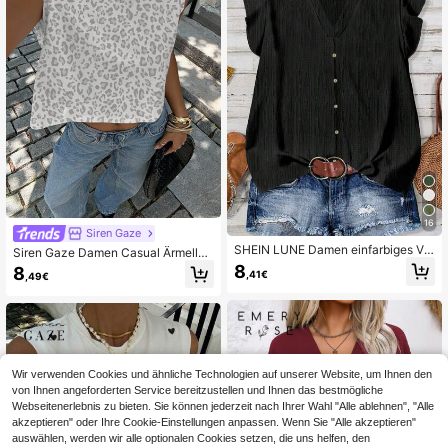
16
Siren Gaze
SHEIN LUNE Damen einfarbiges V-
Siren Gaze Damen Casual Ärmellos
Ausschnitt Einreiher Lässig Hemd, g
e Crop Tank Top mit rundem Aussc
8
8
,41€
,49€
eeignet für den Sommer
hnitt und Vollstickerei, geeignet für
den Sommer
Wir verwenden Cookies und ähnliche Technologien auf unserer Website, um Ihnen den
von Ihnen angeforderten Service bereitzustellen und Ihnen das bestmögliche
Webseitenerlebnis zu bieten. Sie können jederzeit nach Ihrer Wahl "Alle ablehnen", "Alle
akzeptieren" oder Ihre Cookie-Einstellungen anpassen. Wenn Sie "Alle akzeptieren"
auswählen, werden wir alle optionalen Cookies setzen, die uns helfen, den