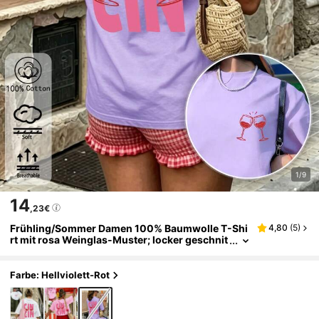
1/9
14
,23€
Frühling/Sommer Damen 100% Baumwolle T-Shi
4,80
(
5
)
rt mit rosa Weinglas-Muster; locker geschnit
tene Freizeitkleidung für den Alltag und festli
che Anlässe
Farbe: Hellviolett-Rot