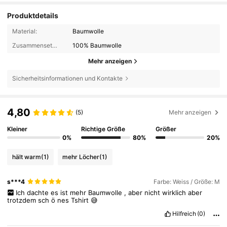
Produktdetails
Material:
Baumwolle
Zusammensetzung:
100% Baumwolle
Mehr anzeigen
Sicherheitsinformationen und Kontakte
4,80
(5)
Mehr anzeigen
Kleiner
Richtige Größe
Größer
0%
80%
20%
hält warm
(1)
mehr Löcher
(1)
s***4
Farbe: Weiss / Größe: M
Ich
dachte
es
ist
mehr
Baumwolle
,
aber
nicht
wirklich
aber
trotzdem
sch
ö
nes
Tshirt
😅
Hilfreich
(0)