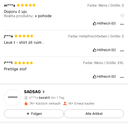
m***a
Farbe: Weiss / Größe: S
Doporu
č
uju
Kvalita produktu:
v
pohode
Věrné obrázkům produktů:
ano
ano
Hilfreich
(0)
j***e
Farbe: Hellpfirsichfarben / Größe: S
Leuk
t
-
shirt
zit
ruim
.
Hilfreich
(0)
i***1
Farbe: Weiss / Größe: XXL
Prettige
stof
Hilfreich
(0)
524 Follower
4,74
SADSAG
k***a
bezahlt
Vor 1 Tag
z***3
ist
Vor 1 Stunden
gefolgt
7K+ Kürzlich verkauft
1K+ Erneut kaufen
524 Follower
4,74
Folgen
Alle Artikel
524 Follower