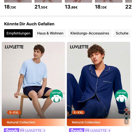
2.9K Follower
4,68
18
21
13
18
22
,13€
,50€
,86€
,13€
2.9K Follower
4,68
Könnte Dir Auch Gefallen
Empfehlungen
Haus & Wohnen
Kleidungs-Accessoires
Schuhe
2.9K Follower
4,68
2.9K Follower
4,68
2.9K Follower
4,68
5
LUVLETTE
LUVLETTE