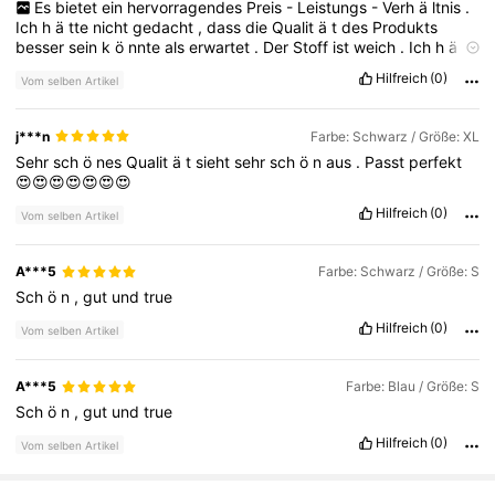
Es
bietet
ein
hervorragendes
Preis
-
Leistungs
-
Verh
ä
ltnis
.
Ich
h
ä
tte
nicht
gedacht
,
dass
die
Qualit
ä
t
des
Produkts
besser
sein
k
ö
nnte
als
erwartet
.
Der
Stoff
ist
weich
.
Ich
h
ä
tte
es
schwer
,
ein
Produkt
dieser
Art
zu
diesem
Preis
zu
finden
Hilfreich
(0)
Vom selben Artikel
.
j***n
Farbe: Schwarz / Größe: XL
Sehr
sch
ö
nes
Qualit
ä
t
sieht
sehr
sch
ö
n
aus
.
Passt
perfekt
😍😍😍😍😍😍😍
Hilfreich
(0)
Vom selben Artikel
A***5
Farbe: Schwarz / Größe: S
Sch
ö
n
,
gut
und
true
Hilfreich
(0)
Vom selben Artikel
A***5
Farbe: Blau / Größe: S
Sch
ö
n
,
gut
und
true
Hilfreich
(0)
Vom selben Artikel