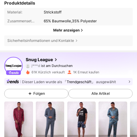
Produktdetails
Material:
Strickstoff
Zusammensetzung:
65% Baumwolle,35% Polyester
Mehr anzeigen
Sicherheitsinformationen und Kontakte
2.9K Follower
4,68
Snug League
j***d
ist am Durchsuchen
2.9K Follower
4,68
61K Kürzlich verkauft
1K Erneut kaufen
2.9K Follower
4,68
Dieser Laden wurde als
「Trendgeschäft」
ausgewählt
Folgen
Alle Artikel
2.9K Follower
4,68
2.9K Follower
4,68
2.9K Follower
4,68