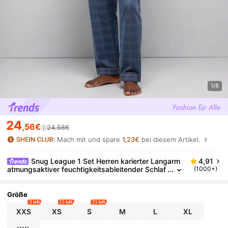
1/8
24
,56€
24,58€
Mach mit und spare
1,23€
bei diesem Artikel.
Snug League 1 Set Herren karierter Langarm
4,91
atmungsaktiver feuchtigkeitsableitender Schlaf
(1000+)
anzug-Oberteil & Hose (Frühling & Herbst), Her
bst-Winter-Kleidung
Größe
3 left
15 left
15 left
XXS
XS
S
M
L
XL