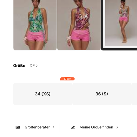
Größe
DE
17 left
34
(XS)
36
(S)
Größenberater
Meine Größe finden