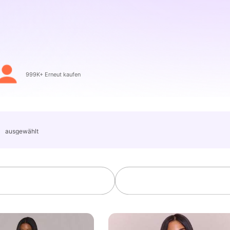
olgt
999K+ Erneut kaufen
」
ausgewählt