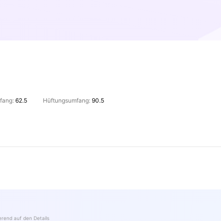
fang:
62.5
Hüftungsumfang:
90.5
ierend auf den Details