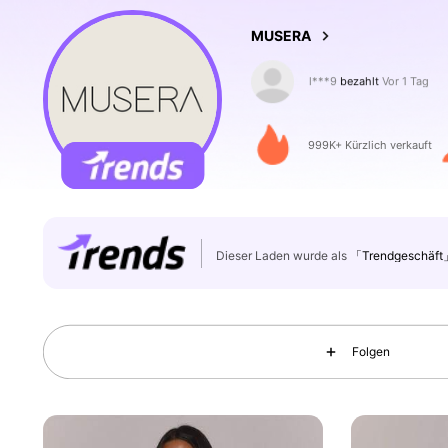
MUSERA
s***3
ist
Vor 1 Stunden
gef
999K+ Kürzlich verkauft
4.3M Follower
4,83
Dieser Laden wurde als
「Trendgeschäft
Folgen
4.3M Follower
4,83