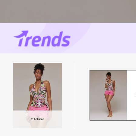
2
Artiklar