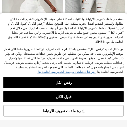
15
خريف
15.04€
.03€
نستخدم ملفات تعريف الارتباط والتقنيات المماثلة على موقعنا الإلكتروني لتقديم الخدمة التي
تطلبها، وللسعي لتقديم أفضل تجربة ممكنة على الموقع. يمكنك "رفض الكل"، "قبول الكل"، أو
تعيين تفضيلات ملفات تعريف الارتباط الخاصة بك في أي وقت حسب اختيارك. من خلال تحديد
"قبول الكل"، سنقوم بتعيين جميع ملفات تعريف الارتباط الاختيارية، والتي تساعدنا في تحليل
الحركة المرورية، وتقديم وظائف محسّنة، وتخصيص المحتوى والإعلانات لتكملة تجربة التسوق
الخاصة بك مع SHEIN.
من خلال تحديد "رفض الكل"، ستسمح باستخدام ملفات تعريف الارتباط الضرورية فقط التي تجعل
موقعنا الإلكتروني يعمل. قد تتمكن من تعطيلها عن طريق تغيير إعدادات متصفحك، ولكن قد يؤثر
SHEIN Slayr جينز نحيف نسائي متوسط
ذلك على كيفية عمل الموقع. لمعرفة المزيد عن ملفات تعريف الارتباط التي نستخدمها وتعديل
​​الإرتفاع بتفاصيل ممزقة
16
21.49€
%21-
.79€
إعدادات ملفات تعريف الارتباط الاختيارية الخاصة بك، يرجى تحديد "إدارة ملفات تعريف الارتباط".
Slaydiva
لمزيد من المعلومات حول كيفية معالجتنا للبيانات التي نجمعها، انقر هنا لمشاهدة سياسة
الخصوصية الخاصة بنا.
انقر هنا لمشاهدة سياسة الخصوصية الخاصة بنا.
Slaydiva بنطال جينز نسائي عريض القد
م بخصر متوسط، سراويل قطنية فضفاض
22
.39€
ة، بنطال جينز نسائي واسع الساق، بنطا
4
رفض الكل
ل جينز نسائي مستقيم الساق، بنطال بح
8
بنطلون جينز نسائي كاجوال بلون موحد م
مولات نسائي، بنطال جينز أبيض، بنطال
عرض المنتجات المشابهة في المخزون
مشاهدة الكل
مزق ضيق الربيع أسود الخريف
جينز قصير قياس صغير
23
شورتات جينز مُبَلَّى مُرْتَخِي للنساء للصي
.08€
قبول الكل
ف
19
عذراً، لقد تم بيع هذا المنتج.
.70€
إدارة ملفات تعريف الارتباط
تم بيعها