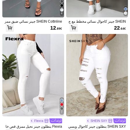
مرجع المقاس
ليس مقاسك؟ أخبرنا
4
SHEIN جينز كاجوال نسائي مخطط مع ج
SHEIN Cottnline جينز نسائي ضيق ممز
الشحن الي
Germany
يوب ممزقة وبتصميم مدبب
ق
12
22
.89€
.64€
شحن مجاني
التوصيل المتوقع:
أغسطس 18 - أغسطس 21
انضم للحصول على X12 كوبونات شحن (بقيمة 32.07€)
هذا المنتج قابل للاسترداد خلال 14 يوم ولكن ليس خلال فترة الإرجاع
الممتدة
تخضع لسياسة الاستخدام العادل
مدفوعات آمنة · حماية الخصوصية
تم البيع والشحن من قبل التاجر: شي إن
معلومات والتزامات البائع
للإبلاغ عن هذا البائع و/أو المنتج
عارضة الأزياء ترتدي:
W26 L32
7
طول:
164.0
صدر:
94.0
خصر:
69.0
الوركين:
114.0
Flexra
SHEIN SXY
SHEIN SXY بنطلون جينز كاجوال وبسي
Flexra بنطلون جينز نحيل ممزق قص خا
تفاصيل المنتج