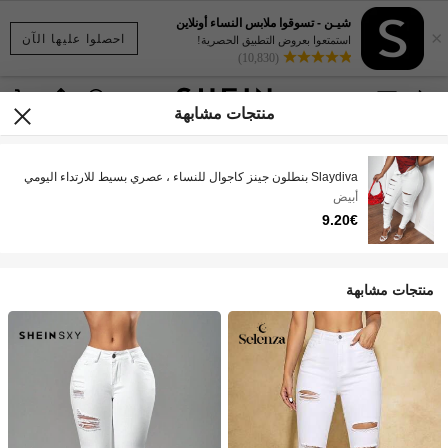
شيـن - تسوقوا ملابس النساء أونلاين
×
احصلوا عليها الآن
استمتعوا بعروض التطبيق الحصرية!
(10,830)
منتجات مشابهة
Slaydiva بنطلون جينز كاجوال للنساء ، عصري بسيط للارتداء اليومي
أبيض
9.20€
منتجات مشابهة