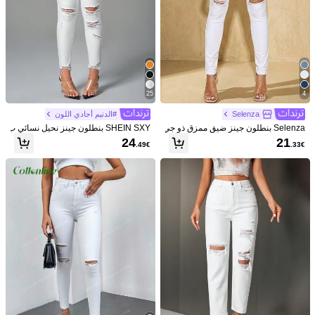
25
4
Selenza
#الدنيم أحادي اللون
Selenza بنطلون جينز ضيق ممزق ذو جي
SHEIN SXY بنطلون جينز نحيل نسائي ب
وب مائلة سوداء
لون سادة وتفاصيل ممزقة، للارتداء اليوم
24
21
.49€
.33€
ي
1/6
9
%52-
.20€
19.49€
Slaydiva بنطلون جينز كاجوال للنساء ، عصري بسيط
5.00
للارتداء اليومي
(4)
مقاس
W32 L32
W30 L32
W28 L32
W26 L32