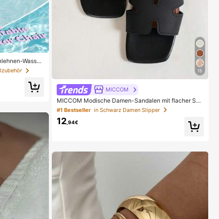
enlehnen-Wasser
t Out Mesh-aufb
lzubehör
15
or-Strand-Heiß
MICCOM
MICCOM Modische Damen-Sandalen mit flacher Soh
le, quadratischer Zehenpartie und offener Zehenparti
#1 Bestseller
in Schwarz Damen Slipper
e, vielseitig für Frühling/Sommer, neue Sandalen, lässi
12
g für den Alltag
,94€