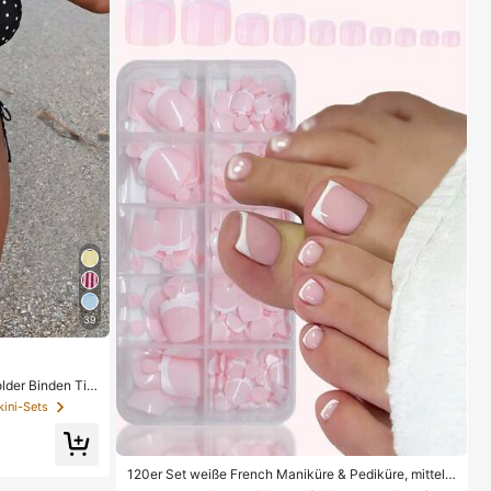
39
der Binden Tie
Gepunktet Bikini
kini-Sets
120er Set weiße French Maniküre & Pediküre, mittelg
roße quadratische Press-On Nägel, modisches minim