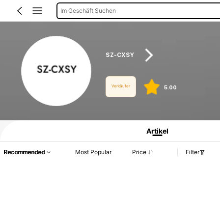
Im Geschäft Suchen
SZ-CXSY
Verkäufer
5.00
Produktinformation: Preisangabe, Verkaufs- und Lagerbestandsdetails.
Artikel
Recommended
Most Popular
Price
Filter