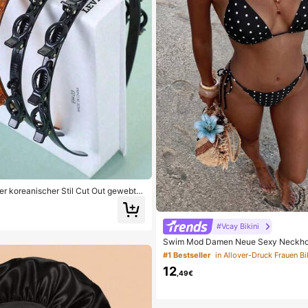
er koreanischer Stil Cut Out gewebte
trickte Haarspange Damen Haaracce
täglichen Gebrauch geeignet für locki
g Hautpflege Gesichtsreinigung Make
#Vcay Bikini
se Haarpflege
Swim Mod Damen Neue Sexy Neckhol
fer Taille Bikinihose Schwarz & Weiß 
#1 Bestseller
in Allover-Druck Frauen Bi
Set, Sommer
12
,49€