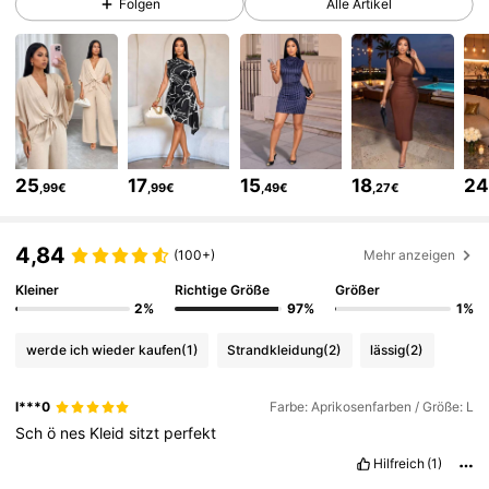
Folgen
Alle Artikel
627K Follower
4,79
627K Follower
4,79
25
17
15
18
2
,99€
,99€
,49€
,27€
627K Follower
4,79
4,84
(100+)
Mehr anzeigen
627K Follower
Kleiner
Richtige Größe
Größer
4,79
2%
97%
1%
werde ich wieder kaufen
(1)
Strandkleidung
(2)
lässig
(2)
627K Follower
4,79
l***0
Farbe: Aprikosenfarben / Größe: L
Sch
ö
nes
Kleid
sitzt
perfekt
627K Follower
4,79
Hilfreich
(1)