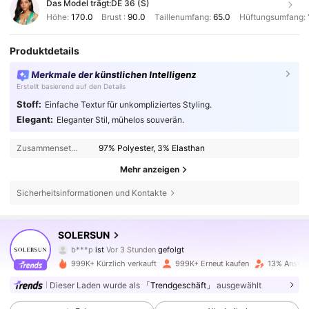
Das Model trägt:
DE 36 (S)
Höhe:
170.0
Brust :
90.0
Taillenumfang:
65.0
Hüftungsumfang:
Produktdetails
Merkmale der künstlichen Intelligenz
Erstellt basierend auf den Details
Stoff:
Einfache Textur für unkompliziertes Styling.
Elegant:
Eleganter Stil, mühelos souverän.
Zusammensetzung:
97% Polyester, 3% Elasthan
Mehr anzeigen
Sicherheitsinformationen und Kontakte
627K Follower
4,79
SOLERSUN
b***p
ist
Vor 3 Stunden
gefolgt
d***s
ist am Durchsuchen
627K Follower
4,79
999K+ Kürzlich verkauft
999K+ Erneut kaufen
13% Anstieg
Dieser Laden wurde als
「Trendgeschäft」
ausgewählt
627K Follower
4,79