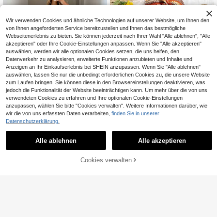
Wir verwenden Cookies und ähnliche Technologien auf unserer Website, um Ihnen den
von Ihnen angeforderten Service bereitzustellen und Ihnen das bestmögliche
Webseitenerlebnis zu bieten. Sie können jederzeit nach Ihrer Wahl "Alle ablehnen", "Alle
akzeptieren" oder Ihre Cookie-Einstellungen anpassen. Wenn Sie "Alle akzeptieren"
auswählen, werden wir alle optionalen Cookies setzen, die uns helfen, den
Datenverkehr zu analysieren, erweiterte Funktionen anzubieten und Inhalte und
Anzeigen an Ihr Einkaufserlebnis bei SHEIN anzupassen. Wenn Sie "Alle ablehnen"
auswählen, lassen Sie nur die unbedingt erforderlichen Cookies zu, die unsere Website
zum Laufen bringen. Sie können diese in den Browsereinstellungen deaktivieren, was
jedoch die Funktionalität der Website beeinträchtigen kann. Um mehr über die von uns
32
verwendeten Cookies zu erfahren und Ihre optionalen Cookie-Einstellungen
0,21€ sparen
anzupassen, wählen Sie bitte "Cookies verwalten". Weitere Informationen darüber, wie
14
wir die von uns erfassten Daten verarbeiten,
finden Sie in unserer
Soleia
Datenschutzerklärung.
SHEIN LUNE Vintage Farbblock ges
Soleia Damen Boho-Stil Twist Kontr
treiftes nautisches Druckedles Taill
ast gestreiftes ärmelloses Midi-Klei
(1000+)
#5 Bestseller
in Gespaltener Oberschenkel Frauen Kleider
entwistverschluss Midi-Kleid mit ho
d mit Schlitz, Sommermoden
Alle ablehnen
Alle akzeptieren
7
20
hem Schlitz ohne Ärmel, Damen Lä
,35€
-55%
16,49€
,78€
-1%
20,99€
ssig Strick Textur Bodycon Kleid, D
ZUM WARENKORB
amen Geburtstagsoutfit, Damen Fit
Cookies verwalten
JETZT EINKAUFEN
ness Set, Damen Hochzeitsgast Kle
HINZUFÜGEN
id, Damen Büromode