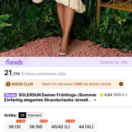
1/8
21
,77€
Keine zusätzlichen Zölle
Mach mit und spare
1,09€
bei diesem Artikel.
SOLERSUN Damen Frühlings-/Sommer
4,84
(
100+
)
Einfarbig elegantes Strandurlaubs-ärmell
oses Bodycon Midikleid mit Fransen und
asymmetrischem Saum
Größe
:
DE
Standard
27 left
6 left
23 left
36
(S)
38
(M)
40/42
(L)
44
(XL)