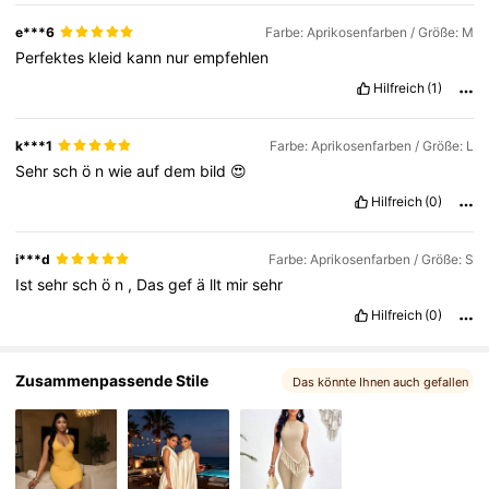
627K Follower
4,79
e***6
Farbe: Aprikosenfarben / Größe: M
Perfektes
kleid
kann
nur
empfehlen
Hilfreich
(1)
627K Follower
4,79
k***1
Farbe: Aprikosenfarben / Größe: L
Sehr
sch
ö
n
wie
auf
dem
bild
😍
Hilfreich
(0)
i***d
Farbe: Aprikosenfarben / Größe: S
Ist
sehr
sch
ö
n
,
Das
gef
ä
llt
mir
sehr
Hilfreich
(0)
Zusammenpassende Stile
Das könnte Ihnen auch gefallen