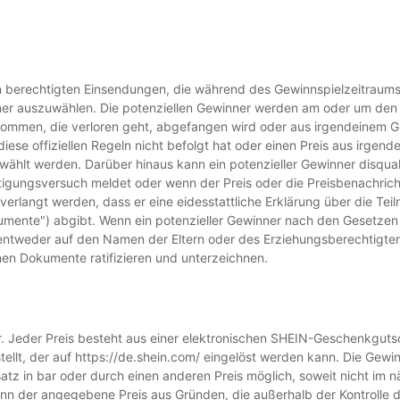
en berechtigten Einsendungen, die während des Gewinnspielzeitraums
ner auszuwählen. Die potenziellen Gewinner werden am oder um den 2
ommen, die verloren geht, abgefangen wird oder aus irgendeinem Gr
diese offiziellen Regeln nicht befolgt hat oder einen Preis aus irgen
wählt werden. Darüber hinaus kann ein potenzieller Gewinner disqua
tigungsversuch meldet oder wenn der Preis oder die Preisbenachrich
erlangt werden, dass er eine eidesstattliche Erklärung über die Tei
umente") abgibt. Wenn ein potenzieller Gewinner nach den Gesetzen d
entweder auf den Namen der Eltern oder des Erziehungsberechtigten 
hen Dokumente ratifizieren und unterzeichnen.
r. Jeder Preis besteht aus einer elektronischen SHEIN-Geschenkgutsc
ellt, der auf https://de.shein.com/ eingelöst werden kann. Die Ge
Ersatz in bar oder durch einen anderen Preis möglich, soweit nicht im
der angegebene Preis aus Gründen, die außerhalb der Kontrolle des 