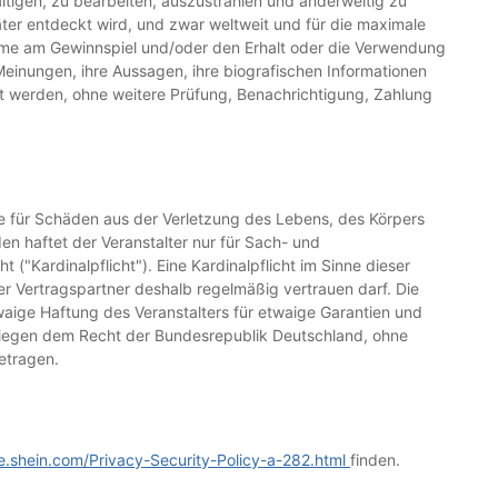
ltigen, zu bearbeiten, auszustrahlen und anderweitig zu
äter entdeckt wird, und zwar weltweit und für die maximale
lnahme am Gewinnspiel und/oder den Erhalt oder die Verwendung
 Meinungen, ihre Aussagen, ihre biografischen Informationen
lt werden, ohne weitere Prüfung, Benachrichtigung, Zahlung
ie für Schäden aus der Verletzung des Lebens, des Körpers
n haftet der Veranstalter nur für Sach- und
"Kardinalpflicht"). Eine Kardinalpflicht im Sinne dieser
der Vertragspartner deshalb regelmäßig vertrauen darf. Die
waige Haftung des Veranstalters für etwaige Garantien und
rliegen dem Recht der Bundesrepublik Deutschland, ohne
getragen.
de.shein.com/Privacy-Security-Policy-a-282.html
finden.