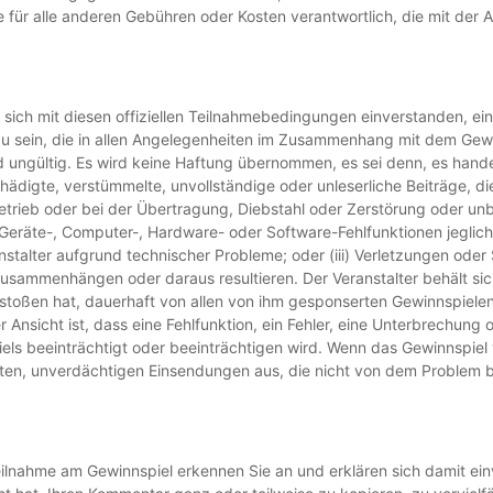
e für alle anderen Gebühren oder Kosten verantwortlich, die mit de
e sich mit diesen offiziellen Teilnahmebedingungen einverstanden, ei
zu sein, die in allen Angelegenheiten im Zusammenhang mit dem Gewi
nd ungültig. Es wird keine Haftung übernommen, es sei denn, es hande
schädigte, verstümmelte, unvollständige oder unleserliche Beiträge, die 
rieb oder bei der Übertragung, Diebstahl oder Zerstörung oder unbe
e Geräte-, Computer-, Hardware- oder Software-Fehlfunktionen jeglic
anstalter aufgrund technischer Probleme; oder (iii) Verletzungen o
sammenhängen oder daraus resultieren. Der Veranstalter behält sich 
stoßen hat, dauerhaft von allen von ihm gesponserten Gewinnspielen z
sicht ist, dass eine Fehlfunktion, ein Fehler, eine Unterbrechung o
els beeinträchtigt oder beeinträchtigen wird. Wenn das Gewinnspi
gten, unverdächtigen Einsendungen aus, die nicht von dem Problem b
eilnahme am Gewinnspiel erkennen Sie an und erklären sich damit einv