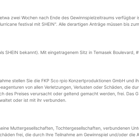
 etwa zwei Wochen nach Ende des Gewinnspielzeitraums verfügbar ist,
Hurricane festival mit SHEIN". Alle derartigen Anträge müssen bis z
als SHEIN bekannt). Mit eingetragenem Sitz in Temasek Boulevard, 
nahme stellen Sie die FKP Sco rpio Konzertproduktionen GmbH und i
erbeagenturen von allen Verletzungen, Verlusten oder Schäden, die 
h des Preises verursacht oder geltend gemacht werden, frei. Das G 
ltet oder ist mit ihr verbunden.
seine Muttergesellschaften, Tochtergesellschaften, verbundenen Unt
Schäden frei, die durch Ihre Teilnahme am Gewinnspiel und/oder die