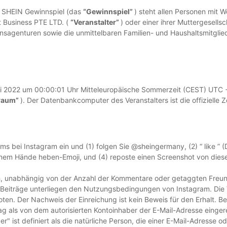
t SHEIN Gewinnspiel (das
“Gewinnspiel”
) steht allen Personen mit W
t Business PTE LTD. (
“Veranstalter”
) oder einer ihrer Muttergesel
sagenturen sowie die unmittelbaren Familien- und Haushaltsmitgliede
ni 2022 um 00:00:01 Uhr Mitteleuropäische Sommerzeit (CEST) UTC 
traum”
). Der Datenbankcomputer des Veranstalters ist die offizielle 
 bei Instagram ein und (1) folgen Sie @sheingermany, (2) “ like ” (
einem Hände heben-Emoji, und (4) reposte einen Screenshot von d
ich, unabhängig von der Anzahl der Kommentare oder getaggten Freu
Alle Beiträge unterliegen den Nutzungsbedingungen von Instagram. D
boten. Der Nachweis der Einreichung ist kein Beweis für den Erhalt. B
eitrag als von dem autorisierten Kontoinhaber der E-Mail-Adresse eing
r" ist definiert als die natürliche Person, die einer E-Mail-Adresse