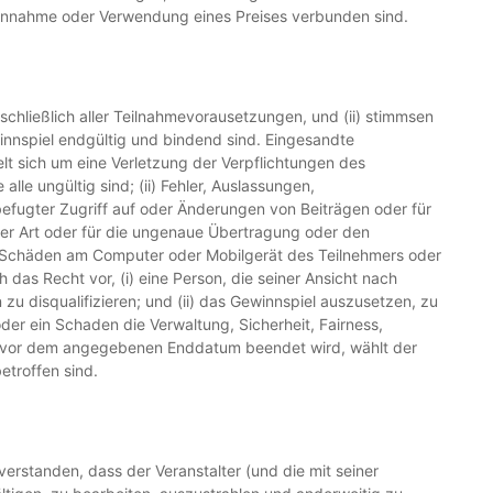
r Annahme oder Verwendung eines Preises verbunden sind.
nschließlich aller Teilnahmevorausetzungen, und (ii) stimmsen
nnspiel endgültig und bindend sind. Eingesandte
lt sich um eine Verletzung der Verpflichtungen des
alle ungültig sind; (ii) Fehler, Auslassungen,
fugter Zugriff auf oder Änderungen von Beiträgen oder für
her Art oder für die ungenaue Übertragung oder den
der Schäden am Computer oder Mobilgerät des Teilnehmers oder
das Recht vor, (i) eine Person, die seiner Ansicht nach
u disqualifizieren; und (ii) das Gewinnspiel auszusetzen, zu
der ein Schaden die Verwaltung, Sicherheit, Fairness,
el vor dem angegebenen Enddatum beendet wird, wählt der
etroffen sind.
erstanden, dass der Veranstalter (und die mit seiner