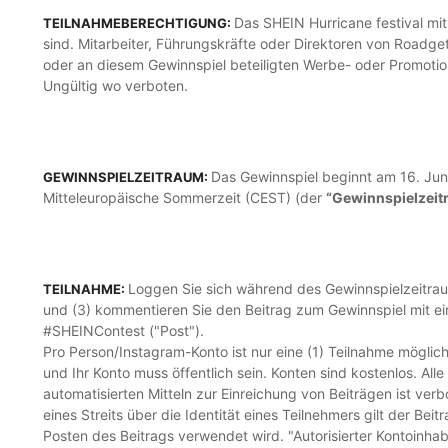
Das SHEIN Hurricane festival mi
TEILNAHMEBERECHTIGUNG:
sind. Mitarbeiter, Führungskräfte oder Direktoren von Roadge
oder an diesem Gewinnspiel beteiligten Werbe- oder Promotion
Ungültig wo verboten.
Das Gewinnspiel beginnt am 16. Ju
GEWINNSPIELZEITRAUM:
Mitteleuropäische Sommerzeit (CEST) (der
“Gewinnspielzei
Loggen Sie sich während des Gewinnspielzeitraums
TEILNAHME:
und (3) kommentieren Sie den Beitrag zum Gewinnspiel mit 
#SHEINContest ("Post").
Pro Person/Instagram-Konto ist nur eine (1) Teilnahme mögl
und Ihr Konto muss öffentlich sein. Konten sind kostenlos. 
automatisierten Mitteln zur Einreichung von Beiträgen ist ver
eines Streits über die Identität eines Teilnehmers gilt der B
Posten des Beitrags verwendet wird. "Autorisierter Kontoinhabe