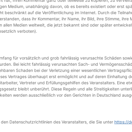
hat, Ihren Kommentar ganz oder teilweise zu kopieren, zu vervielfä
gen Medium, unabhängig davon, ob es bereits existiert oder erst sp
icht beschränkt auf die Veröffentlichung im Internet. Durch die Tei
rstanden, dass ihr Kommentar, ihr Name, ihr Bild, ihre Stimme, ihre
 allen Medien weltweit, die jetzt bekannt sind oder später entwicke
setzlich verboten).
 Umfang für vorsätzlich und grob fahrlässig verursachte Schäden sow
urden. Bei leicht fahrlässig verursachten Sach- und Vermögensschäde
ren Schaden bei der Verletzung einer wesentlichen Vertragspflicht (
ieses Vertrages überhaupt erst ermöglicht und auf deren Einhaltung 
beiter, Vertreter und Erfüllungsgehilfen des Veranstalters. Eine et
esetz bleibt unberührt. Diese Regeln und alle Streitigkeiten unte
tigkeiten werden ausschließlich vor den Gerichten in Deutschland aus
 den Datenschutzrichtlinien des Veranstalters, die Sie unter
https://