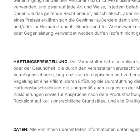
Genehmigung handelnden Personen) das nicht-exklusive Recht 
verwenden, und zwar auf jede Art und Weise, in jedem beliebi
Dauer, die das geltende Recht erlaubt, einschließlich, aber n
eines Preises erklären sich die Gewinner außerdem damit einve
und/oder ihr Heimatort und ihr Bundesland für Werbezwecke in
oder Gegenleistung verwendet werden dürfen (sofern nicht ge
Der Veranstalter haftet in vollem
HAFTUNGSFREISTELLUNG:
oder der Gesundheit, die durch den Veranstalter verursacht w
Vermögensschäden, begrenzt auf den typischen und vorhersehba
Regelung ist eine Pflicht, deren Erfüllung die Durchführung d
Haftungsbeschränkung gilt sinngemäß auch zugunsten der Mitar
Zusicherungen sowie für Ansprüche nach dem Produkthaftungsg
Rücksicht auf kollisionsrechtliche Grundsätze, und alle Strei
Alle von Ihnen übermittelten Informationen unterliegen
DATEN: