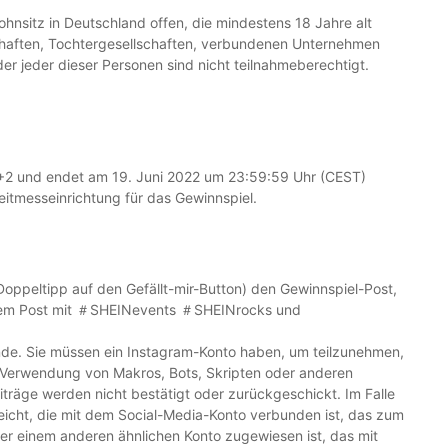
ohnsitz in Deutschland offen, die mindestens 18 Jahre alt
lschaften, Tochtergesellschaften, verbundenen Unternehmen
r jeder dieser Personen sind nicht teilnahmeberechtigt.
+2 und endet am 19. Juni 2022 um 23:59:59 Uhr (CEST)
Zeitmesseinrichtung für das Gewinnspiel.
Doppeltipp auf den Gefällt-mir-Button) den Gewinnspiel-Post,
iesem Post mit ＃SHEINevents ＃SHEINrocks und
nde. Sie müssen ein Instagram-Konto haben, um teilzunehmen,
ie Verwendung von Makros, Bots, Skripten oder anderen
eiträge werden nicht bestätigt oder zurückgeschickt. Im Falle
ereicht, die mit dem Social-Media-Konto verbunden ist, das zum
 oder einem anderen ähnlichen Konto zugewiesen ist, das mit