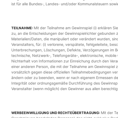
ist für alle Bundes-, Landes- und/oder Kommunalsteuern sowi
Mit der Teilnahme am Gewinnspiel (i) erklären Si
TEILNAHME:
zu, an die Entscheidungen der Gewinnspielrichter gebunden 
Materialien/Daten, die manipuliert oder verändert wurden, si
Veranstalters, für: (i) verlorene, verspätete, fehlgeleitete, be
Unterbrechungen, Löschungen, Defekte, Verzögerungen im Bet
technische, Netzwerk-, Telefongeräte-, elektronische, mobil
Nichterhalt von Informationen zur Einreichung durch den Ver
einer anderen Person, die mit der Teilnahme am Gewinnspiel zu
vorsätzlich gegen diese offiziellen Teilnahmebedingungen ver
ändern oder zu beenden, wenn er nach eigenem Ermessen der An
Integrität oder ordnungsgemäße Durchführung des Gewinnspi
Veranstalter (wenn möglich) den Gewinner aus allen berechti
Mit der T
WERBEEINWILLIGUNG UND RECHTEÜBERTRAGUNG: