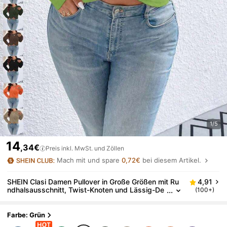
1/5
14
,34€
Preis inkl. MwSt. und Zöllen
Mach mit und spare
0,72€
bei diesem Artikel.
SHEIN Clasi Damen Pullover in Große Größen mit Ru
4,91
ndhalsausschnitt, Twist-Knoten und Lässig-De
(100+)
sign, Strickpullover für Herbst/Winter
Farbe: Grün