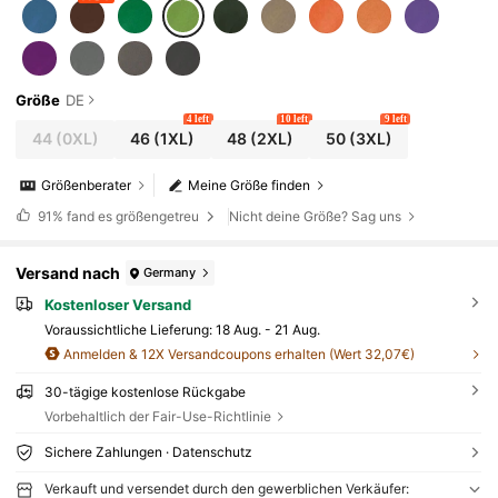
Größe
DE
4 left
10 left
9 left
44
(0XL)
46
(1XL)
48
(2XL)
50
(3XL)
Größenberater
Meine Größe finden
91%
fand es größengetreu
Nicht deine Größe? Sag uns
Versand nach
Germany
Kostenloser Versand
Voraussichtliche Lieferung:
18 Aug. - 21 Aug.
Anmelden & 12X Versandcoupons erhalten (Wert 32,07€)
30-tägige kostenlose Rückgabe
Vorbehaltlich der Fair-Use-Richtlinie
Sichere Zahlungen · Datenschutz
Verkauft und versendet durch den gewerblichen Verkäufer: