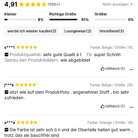
4,91
(100+)
Mehr anzeigen
Kleiner
Richtige Größe
Größer
9%
91%
0%
werde ich wieder kaufen
(2)
Loungewear
(2)
hinreißend
(3)
s***1
Farbe: Beige / Größe: 1XL
Produktqualität:
sehr
gute
Qualit
ä
t
Fit:
super
Schnitt
Getreu den Produktbildern:
wie
abgebildet
Hilfreich
(1)
j***k
Farbe: Beige / Größe: 2XL
sitzt
wie
auf
dem
Produktfoto
.
angenehmer
Stoff
,
bin
sehr
zufrieden
.
Hilfreich
(1)
a***a
Farbe: Orange / Größe: 1XL
Die
Farbe
ist
sehr
sch
ö
n
und
die
Oberteile
halten
gut
warm
,
trotz
das
sie
bauchfrei
sind