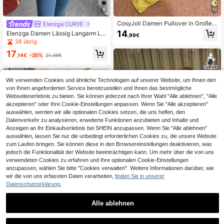
8
13
CosyJoli Damen Pullover in Große
Elenzga CURVE
Größen mit Rundhalsausschnitt, Cut
14
Elenzga Damen Lässig Langarm Lo
,99€
-Out-Muster und weitem Langarm,
ose Fit Pullover in Große Größen, ge
38 übrig
Lose Passform
eignet als Oberbekleidung für Herbs
17
t/Winter
,14€
-20%
21,49€
Wir verwenden Cookies und ähnliche Technologien auf unserer Website, um Ihnen den
von Ihnen angeforderten Service bereitzustellen und Ihnen das bestmögliche
Webseitenerlebnis zu bieten. Sie können jederzeit nach Ihrer Wahl "Alle ablehnen", "Alle
akzeptieren" oder Ihre Cookie-Einstellungen anpassen. Wenn Sie "Alle akzeptieren"
auswählen, werden wir alle optionalen Cookies setzen, die uns helfen, den
Datenverkehr zu analysieren, erweiterte Funktionen anzubieten und Inhalte und
Anzeigen an Ihr Einkaufserlebnis bei SHEIN anzupassen. Wenn Sie "Alle ablehnen"
auswählen, lassen Sie nur die unbedingt erforderlichen Cookies zu, die unsere Website
zum Laufen bringen. Sie können diese in den Browsereinstellungen deaktivieren, was
jedoch die Funktionalität der Website beeinträchtigen kann. Um mehr über die von uns
verwendeten Cookies zu erfahren und Ihre optionalen Cookie-Einstellungen
anzupassen, wählen Sie bitte "Cookies verwalten". Weitere Informationen darüber, wie
wir die von uns erfassten Daten verarbeiten,
finden Sie in unserer
Datenschutzerklärung.
0,01€ sparen
Damen Große Größen Lila Strick-C
Alle ablehnen
ardigan, langes Design mit Drop-Sh
9
6 übrig
oulder, Knopfdetail vorne, mittlere D
25
SHEIN CURVE+
ehnbarkeit, moderate Länge
,40€
25,41€