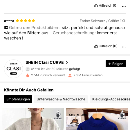
Hilfreich
(0)
a***a
Farbe: Schwarz / Größe: 1XL
Getreu den Produktbildern:
sitzt
perfekt
und
schaut
genauso
wie
auf
den
Bildern
aus
Geruchsbeschreibung:
immer
erst
waschen
!
Hilfreich
(0)
338K Follower
4,83
SHEIN Clasi CURVE
Folgen
a***0
ist
Vor 30 Minuten
gefolgt
t***a
ist am Durchsuchen
338K Follower
4,83
2.5M Kürzlich verkauft
2.9M Erneut kaufen
Könnte Dir Auch Gefallen
338K Follower
4,83
Empfehlungen
Unterwäsche & Nachtwäsche
Kleidungs-Accessoire
338K Follower
4,83
338K Follower
4,83