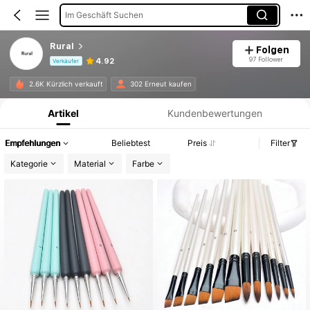
Im Geschäft Suchen
Rural
Folgen
97 Follower
4.92
Verkäufer
Produktinformation: Preisangabe, Verkaufs- und Lagerbestandsdetails.
2.6K Kürzlich verkauft
302 Erneut kaufen
Artikel
Kundenbewertungen
Empfehlungen
Beliebtest
Preis
Filter
Kategorie
Material
Farbe