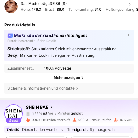
Das Model trägt:
DE 36 (S)
Höhe:
176.0
Brust :
86.0
Taillenumfang:
61.0
Hüftungsumfang:
8
Produktdetails
Merkmale der künstlichen Intelligenz
Erstellt basierend auf den Details
Strickstoff:
Strukturierter Strick mit entspannter Ausstrahlung.
Sexy:
Markanter Look mit eleganter Ausstrahlung.
Zusammensetzung:
100% Polyester
Mehr anzeigen
Sicherheitsinformationen und Kontakte
2.7M Follower
4,83
SHEIN BAE
m***e
ist
Vor 5 Minuten
gefolgt
g***5
ist am Durchsuchen
2.7M Follower
4,83
999K+ Kürzlich verkauft
999K+ Erneut kaufen
19% Anstieg
Dieser Laden wurde als
「Trendgeschäft」
ausgewählt