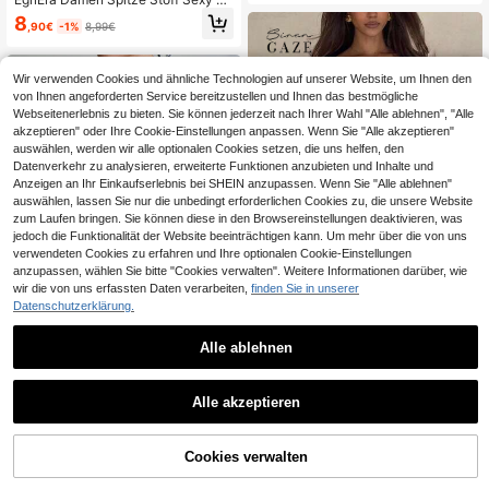
stier, Mesh-Strick-Mesh, Clubwear,
ewagt Avantgarde Top
Rave-Party, Casual-Top
8
,90€
-1%
8,99€
Wir verwenden Cookies und ähnliche Technologien auf unserer Website, um Ihnen den
von Ihnen angeforderten Service bereitzustellen und Ihnen das bestmögliche
Webseitenerlebnis zu bieten. Sie können jederzeit nach Ihrer Wahl "Alle ablehnen", "Alle
akzeptieren" oder Ihre Cookie-Einstellungen anpassen. Wenn Sie "Alle akzeptieren"
auswählen, werden wir alle optionalen Cookies setzen, die uns helfen, den
Datenverkehr zu analysieren, erweiterte Funktionen anzubieten und Inhalte und
Anzeigen an Ihr Einkaufserlebnis bei SHEIN anzupassen. Wenn Sie "Alle ablehnen"
auswählen, lassen Sie nur die unbedingt erforderlichen Cookies zu, die unsere Website
zum Laufen bringen. Sie können diese in den Browsereinstellungen deaktivieren, was
jedoch die Funktionalität der Website beeinträchtigen kann. Um mehr über die von uns
verwendeten Cookies zu erfahren und Ihre optionalen Cookie-Einstellungen
anzupassen, wählen Sie bitte "Cookies verwalten". Weitere Informationen darüber, wie
wir die von uns erfassten Daten verarbeiten,
finden Sie in unserer
Datenschutzerklärung.
8
Siren Gaze
Alle ablehnen
Siren Gaze Damen Einfarbig Tiefer
V-Ausschnitt Plissee Slim Fit Vielsei
11
INAWLY Damen Bluse mit Off-Shoul
,49€
tige Alltags Lässig Bluse
der, langen Ärmeln, aus Mesh, sexy,
Alle akzeptieren
7
,49€
modisch
Cookies verwalten
ZUM WARENKORB HINZUFÜGEN