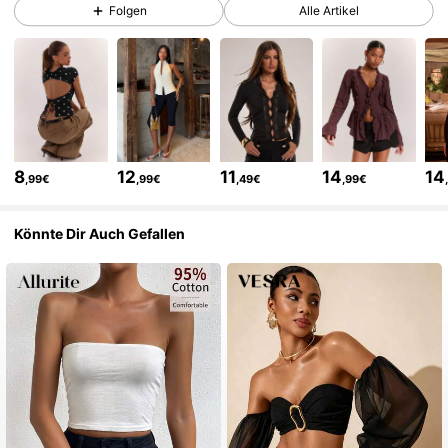
2.7M Follower
4,83
Folgen
Alle Artikel
2.7M Follower
4,83
2.7M Follower
4,83
8
12
11
14
14
,99€
,99€
,49€
,99€
2.7M Follower
4,83
Könnte Dir Auch Gefallen
2.7M Follower
4,83
2.7M Follower
4,83
2.7M Follower
4,83