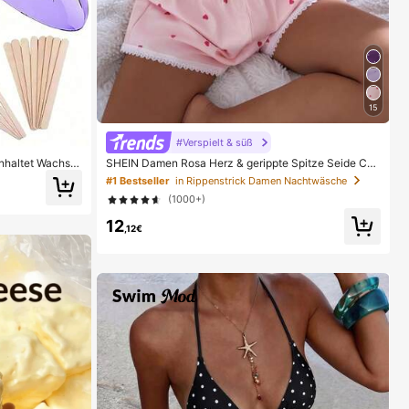
15
#Verspielt & süß
nhaltet Wachs-
SHEIN Damen Rosa Herz & gerippte Spitze Seide Ca
ehörteile für di
misole Shorts Pyjama Set
#1 Bestseller
in Rippenstrick Damen Nachtwäsche
(1000+)
12
,12€