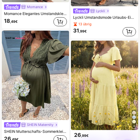
4
Momance
Lyckli
Momance Elegantes Umstandskleid mit Blumenmuster, quadratischem Ausschnitt und Puffärmeln
Lyckli Umstandsmode Urlaubs-Einfarbiges Kleid mit Rüschensaum und geknoteter Schulter
18
,49€
13 übrig
31
,99€
SHEIN Maternity
4
SHEIN Mutterschafts-Sommerkleid im minimalistischen Stil mit einfarbiger Spitze, Patchwork, tiefem V-Ausschnitt und Rüschenärmeln
26
,99€
26
,49€