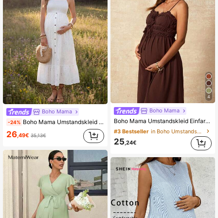
4
Boho Mama
Boho Mama
Boho Mama Umstandskleid Einfarbig mit Spaghettiträgern und Bindung in der Taille, lässiges Sommerkleid
Boho Mama Umstandskleid mit Blume Muster für Ausflüge und Zusammenkünfte
-24%
#3 Bestseller
in Boho Umstandskleider
26
,49€
35,13€
25
,24€