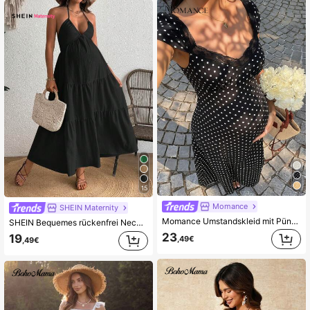
15
Momance
SHEIN Maternity
Momance Umstandskleid mit Pünktchen-Muster und Spitzen-Patchwork
SHEIN Bequemes rückenfrei Neckholder Umstandskleid, modisch für den Sommer
23
19
,49€
,49€