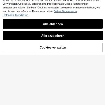
jedoch die Funktionalität der Website beeinträchtigen kann. Um mehr über die von uns
verwendeten Cookies zu erfahren und Ihre optionalen Cookie-Einstellungen
anzupassen, wählen Sie bitte "Cookies verwalten". Weitere Informationen darüber, wie
wir die von uns erfassten Daten verarbeiten,
finden Sie in unserer
Datenschutzerklärung.
Alle ablehnen
Alle akzeptieren
ZUM WARENKORB
Cookies verwalten
JETZT EINKAUFEN
HINZUFÜGEN