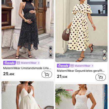
MaterniWear
MaterniWear
MaterniWear Umstandsmode Urlaubskleid mit asymmetrischem Saum, modisches Neckholder-Kleid mit Allover-Muster
MaterniWear Gepunktetes gerafftes Casual-Kleid für schwangere Frauen, geeignet für Zusammenkünfte und Ausflüge
25
,49€
21
,53€