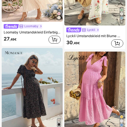
4
Loomaby
Lyckli
Loomaby Umstandskleid Einfarbig mit Rüschensaum, asymmetrischem Ausschnitt und weitem, eleganten Schnitt
Lyckli Umstandskleid mit Blume Muster, quadratischem Ausschnitt, Puffärmeln und Taillenbindung, ideal für Sommerstrand-Urlaub, weißes Blumenkleid, Damen Sommerkleid lang, Maxikleid, Damen Sommerkleid, Damen Blumen-Midikleid, Damen Blumenkleid mit Langarm
27
,49€
30
,49€