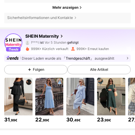
Mehr anzeigen
Sicherheitsinformationen und Kontakte
481K Follower
4,78
SHEIN Maternity
l***2
ist am Durchsuchen
481K Follower
4,78
999K+ Kürzlich verkauft
999K+ Erneut kaufen
Dieser Laden wurde als
「Trendgeschäft」
ausgewählt
481K Follower
4,78
Folgen
Alle Artikel
481K Follower
4,78
481K Follower
4,78
31
22
30
23
27
,99€
,99€
,49€
,99€
481K Follower
4,78