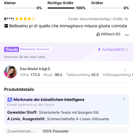
Kleiner
Richtige Größe
Größer
0%
100%
0%
R***i
Farbe: Verschiedenfarbig / Größe: XL
Bellissimo
pi
di
quello
che
immaginavo
misura
giusta
comoda
Hilfreich
(0)
Aufstand
80%
#Natürliche Romanze
Umarmen Sie die reine Liebe
Das Model trägt:
S
Höhe:
173.0
Brust :
86.0
Taillenumfang:
62.0
Hüftungsumfang:
Produktdetails
Merkmale der künstlichen Intelligenz
Erstellt basierend auf den Details
Gewebter Stoff:
Strukturierte Textur mit lässigem Stil.
A Linie, Ausgestellt:
Schmeichelhafte A-Linien-Silhouette.
Zusammensetzung:
100% Polyester