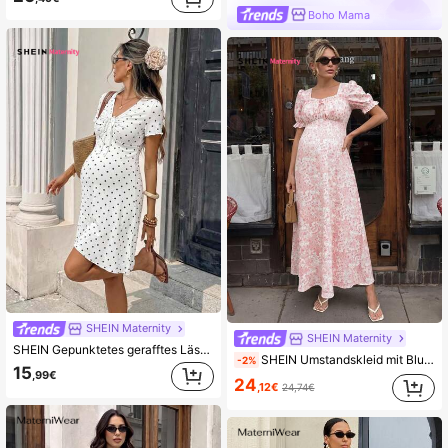
Boho Mama
SHEIN Maternity
SHEIN Maternity
SHEIN Gepunktetes gerafftes Lässig Urlaubs Umstandskleid für den Alltag
SHEIN Umstandskleid mit Blume Muster in Lässig-Stil
-2%
15
,99€
24
,12€
24,74€