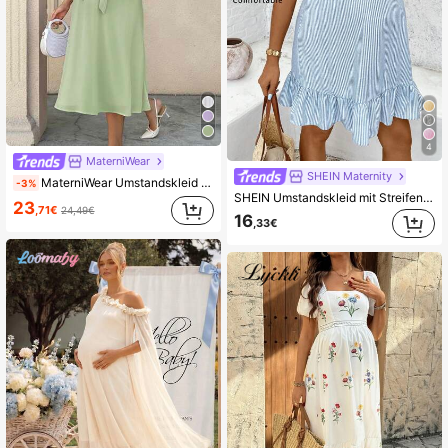
4
MaterniWear
SHEIN Maternity
MaterniWear Umstandskleid Sommer Lässig einfarbig
-3%
SHEIN Umstandskleid mit Streifen, Rüschensaum und ärmelloser Passform, Lässig
23
,71€
24,49€
16
,33€