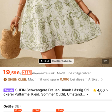
Größentabelle
Artikel
1/6
19
,59€
-23%
25,75€
Preis inkl. MwSt. und Zollgebühren
Mach mit und spare
0,98€
bei diesem Artikel.
SHEIN Schwangere Frauen Urlaub Lässig Sti
4,00
ckerei Puffärmel Kleid, Sommer Outfit, Umstand
(1)
skleid für Frauen im Boho-Stil
Größe
DE
15 left
17 left
17 left