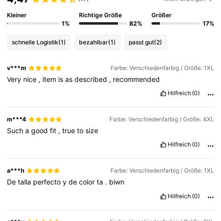
Kleiner
Richtige Größe
Größer
1%
82%
17%
schnelle Logistik
(1)
bezahlbar
(1)
passt gut
(2)
v***m
Farbe: Verschiedenfarbig / Größe: 1XL
Very
nice
,
item
is
as
described
,
recommended
Hilfreich
(0)
m***4
Farbe: Verschiedenfarbig / Größe: 4XL
Such
a
good
fit
,
true
to
size
Hilfreich
(0)
a***h
Farbe: Verschiedenfarbig / Größe: 1XL
De
talla
perfecto
y
de
color
ta
.
biwn
Hilfreich
(0)