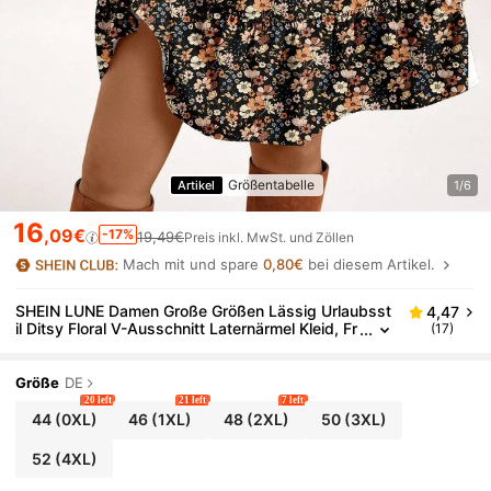
Größentabelle
Artikel
1/6
16
,09€
-17%
19,49€
Preis inkl. MwSt. und Zöllen
Mach mit und spare
0,80€
bei diesem Artikel.
SHEIN LUNE Damen Große Größen Lässig Urlaubsst
4,47
il Ditsy Floral V-Ausschnitt Laternärmel Kleid, Fr
(17)
ühling/Herbst
Größe
DE
20 left
21 left
7 left
44
(0XL)
46
(1XL)
48
(2XL)
50
(3XL)
52
(4XL)