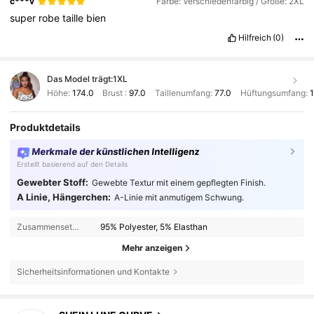
c***v
Farbe: Verschiedenfarbig / Größe: 2XL
super
robe
taille
bien
Hilfreich
(0)
Das Model trägt:
1XL
Höhe:
174.0
Brust :
97.0
Taillenumfang:
77.0
Hüftungsumfang:
1
Produktdetails
Merkmale der künstlichen Intelligenz
Erstellt basierend auf den Details
Gewebter Stoff:
Gewebte Textur mit einem gepflegten Finish.
A Linie, Hängerchen:
A-Linie mit anmutigem Schwung.
Zusammensetzung:
95% Polyester, 5% Elasthan
Mehr anzeigen
Sicherheitsinformationen und Kontakte