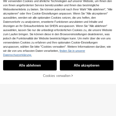
Wir verwenden Cookies und ähnliche Technologien auf unserer Website, um Ihnen den
von Ihnen angeforderten Service bereitzustellen und Ihnen das bestmögliche
Webseitenerlebnis zu bieten. Sie können jederzeit nach Ihrer Wahl "Alle ablehnen", "Alle
akzeptieren" oder Ihre Cookie-Einstellungen anpassen. Wenn Sie "Alle akzeptieren"
auswählen, werden wir alle optionalen Cookies setzen, die uns helfen, den
Datenverkehr zu analysieren, erweiterte Funktionen anzubieten und Inhalte und
Anzeigen an Ihr Einkaufserlebnis bei SHEIN anzupassen. Wenn Sie "Alle ablehnen"
auswählen, lassen Sie nur die unbedingt erforderlichen Cookies zu, die unsere Website
zum Laufen bringen. Sie können diese in den Browsereinstellungen deaktivieren, was
jedoch die Funktionalität der Website beeinträchtigen kann. Um mehr über die von uns
verwendeten Cookies zu erfahren und Ihre optionalen Cookie-Einstellungen
4
anzupassen, wählen Sie bitte "Cookies verwalten". Weitere Informationen darüber, wie
wir die von uns erfassten Daten verarbeiten,
finden Sie in unserer
Enliva
Datenschutzerklärung.
SHEIN Essnce Damen Große Größe
Enliva Damen Große Größen Polka
n Sommer Lässig Urlaubsstil Vollpri
Punkt Babydoll Kleid, für Apfel- und
25
23
,24€
,49€
nt Kirsch Muster Ausschnitt Hals Ta
Rundkörperform
Alle ablehnen
Alle akzeptieren
schen Taille Bindeband Kleid
ZUM WARENKORB
Cookies verwalten
JETZT EINKAUFEN
HINZUFÜGEN