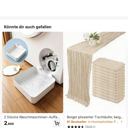
Könnte dir auch gefallen
2 Stücke Waschmaschinen-Auffan
Beiger plissierter Tischläufer, beige
gwanne Tropfschale, wasserdichte
Tischdecke, Geburtstagsfeier-Zub
#1 Bestseller
in Hochzeitsfeier Party-Tischdecke
2
,68€
Bodenschutzmatte für Waschraum,
ehör, Geburtstagsdekoration, hellbr
(500+)