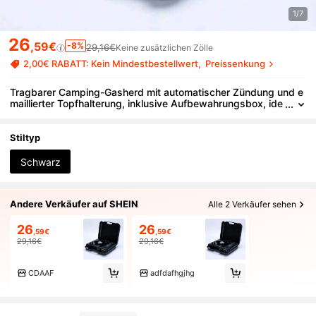
1/7
26
,59€
-8%
29,16€
Keine zusätzlichen Zölle
2,00€ RABATT: Kein Mindestbestellwert
Preissenkung
Tragbarer Camping-Gasherd mit automatischer Zündung und e
maillierter Topfhalterung, inklusive Aufbewahrungsbox, ide
al für Outdoor-Camping.
Stiltyp
Schwarz
Andere Verkäufer auf SHEIN
Alle 2 Verkäufer sehen
26
26
,59€
,59€
29,16€
29,16€
CDAAF
adfdafhgjhg