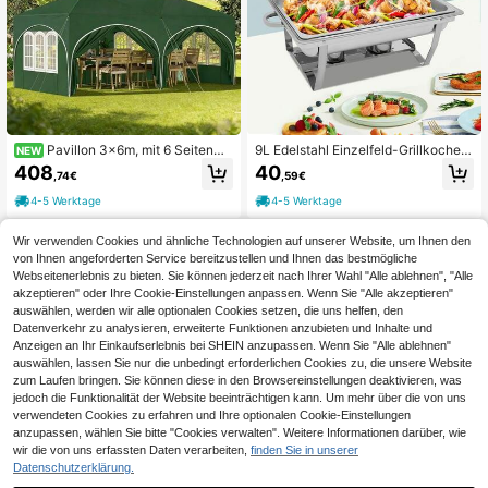
Pavillon 3x6m, mit 6 Seitenwä
9L Edelstahl Einzelfeld-Grillkocher
NEW
nden, wasserfestes Partyzelt, UV-S
62x34x31cm, mit Windschutz,wett
408
40
,74€
,59€
chutz 50+, höhenverstellbar, grün
erfest in Anthrazit, ideal für Campin
g und Gartenfeste,Professioneller
4-5 Werktage
4-5 Werktage
Wir verwenden Cookies und ähnliche Technologien auf unserer Website, um Ihnen den
von Ihnen angeforderten Service bereitzustellen und Ihnen das bestmögliche
Webseitenerlebnis zu bieten. Sie können jederzeit nach Ihrer Wahl "Alle ablehnen", "Alle
akzeptieren" oder Ihre Cookie-Einstellungen anpassen. Wenn Sie "Alle akzeptieren"
auswählen, werden wir alle optionalen Cookies setzen, die uns helfen, den
Datenverkehr zu analysieren, erweiterte Funktionen anzubieten und Inhalte und
Anzeigen an Ihr Einkaufserlebnis bei SHEIN anzupassen. Wenn Sie "Alle ablehnen"
auswählen, lassen Sie nur die unbedingt erforderlichen Cookies zu, die unsere Website
zum Laufen bringen. Sie können diese in den Browsereinstellungen deaktivieren, was
jedoch die Funktionalität der Website beeinträchtigen kann. Um mehr über die von uns
verwendeten Cookies zu erfahren und Ihre optionalen Cookie-Einstellungen
anzupassen, wählen Sie bitte "Cookies verwalten". Weitere Informationen darüber, wie
wir die von uns erfassten Daten verarbeiten,
finden Sie in unserer
Datenschutzerklärung.
Große Picknickdecke im Boho-Stil
Klappbarer Outdoor-Tisch / Tragbar