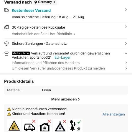
Versand nach
Germany
Kostenloser Versand
Voraussichtliche Lieferung:
18 Aug. - 21 Aug.
30-tägige kostenlose Rückgabe
Vorbehaltlich der Fair-Use-Richtlinie
Sichere Zahlungen · Datenschutz
Verkauft und versendet durch den gewerblichen
Marketplace
Verkäufer: sportshop321
EU-Lager
Informationen und Pflichten des Händlers
Um diesen Verkäufer und/oder dieses Produkt zu melden
Produktdetails
Material:
Eisen
Mehr anzeigen
Nicht in Innenräumen verwenden!
Kinder und Haustiere fernhalten!
Alle anzeigen
Dieser Grill wird sehr heiß, bewegen Sie ihn während des Betriebs ni
cht.
WARNUNG! Verwenden Sie zum Anzünden oder Wiederanzünden ke
inen Spiritus oder Benzin.