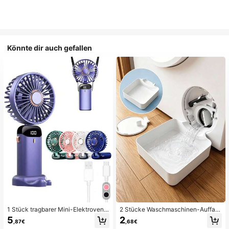
Könnte dir auch gefallen
1 Stück tragbarer Mini-Elektroventil
2 Stücke Waschmaschinen-Auffan
ator, tragbarer USB-aufladbarer Ve
gwanne Tropfschale, wasserdichte
5
2
,87€
,68€
ntilator, Nackenventilator, USB-Ven
Bodenschutzmatte für Waschraum,