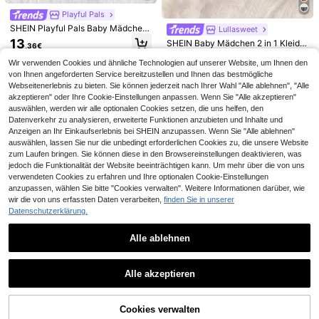
SHEIN Neugeborene Baby Mädche
Sweetra Kids
n lässig süßes Blumen gestreiftes Tr
Playful Pals
8
SHEIN Rosa Neugeborenen Baby M
,90€
8,91€
ägerkleid, Sommer
ädchen Sommer süße Schule Polok
SHEIN Playful Pals Baby Mädchen
Lullasweet
11
,16€
ragen Kurzarm Stickerei A-Linie Kle
Kleid für Neugeborene mit Rüschen
13
SHEIN Baby Mädchen 2 in 1 Kleid f
,36€
id mit Knöpfen vorne Prinzessin Stil
besatz und Lagensaum und zusätzl
ür Neugeborene mit karierter Schlei
8
weiche Alltagskleidung
ichem Stirnband
,90€
-22%
11,49€
fe vorne und Stirnband
Wir verwenden Cookies und ähnliche Technologien auf unserer Website, um Ihnen den
von Ihnen angeforderten Service bereitzustellen und Ihnen das bestmögliche
Webseitenerlebnis zu bieten. Sie können jederzeit nach Ihrer Wahl "Alle ablehnen", "Alle
akzeptieren" oder Ihre Cookie-Einstellungen anpassen. Wenn Sie "Alle akzeptieren"
auswählen, werden wir alle optionalen Cookies setzen, die uns helfen, den
Datenverkehr zu analysieren, erweiterte Funktionen anzubieten und Inhalte und
Anzeigen an Ihr Einkaufserlebnis bei SHEIN anzupassen. Wenn Sie "Alle ablehnen"
auswählen, lassen Sie nur die unbedingt erforderlichen Cookies zu, die unsere Website
zum Laufen bringen. Sie können diese in den Browsereinstellungen deaktivieren, was
jedoch die Funktionalität der Website beeinträchtigen kann. Um mehr über die von uns
verwendeten Cookies zu erfahren und Ihre optionalen Cookie-Einstellungen
anzupassen, wählen Sie bitte "Cookies verwalten". Weitere Informationen darüber, wie
wir die von uns erfassten Daten verarbeiten,
finden Sie in unserer
Datenschutzerklärung.
Alle ablehnen
0,35€ sparen
7
Lullasweet
Ähnliche vorrätige Artikel anzeigen
Alle ansehen
SHEIN Neugeborenes Mädchen är
4
Lullasweet
Vintaside Kids
Alle akzeptieren
melloses Polka Dot Schleife Design
#5 Bestseller
in Schleifenknoten Kleider für Neugeborene
SHEIN Neugeborenen Baby Kontras
Sorry, dieses Produkt ist ausverkauft.
SHEIN Vintaside Kids 2026 Somme
Sommer süßes Kleid
Lullasweet
t Farbe Rüschen Vorderseite Knopf
12
11
r Neues Mädchen Kleid mit bunten
,49€
8
,60€
-2%
11,95€
SHEIN Neugeborenes Baby Mädch
Kleid
,99€
Herzen & Blumen, flatternden Ärme
Cookies verwalten
en Weiß Langarm Spitzenkragen P
AUSVERKAUFT
9
ln, Baby Mädchen lockeres A-Linie
,99€