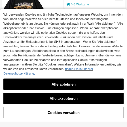
r Unisex
4-5 Werktage
Wir verwenden Cookies und ähnliche Technologien auf unserer Website, um Ihnen den
von Ihnen angeforderten Service bereitzustellen und Ihnen das bestmögliche
Webseitenerlebnis zu bieten. Sie können jederzeit nach Ihrer Wahl "Alle ablehnen", "Alle
akzeptieren" oder Ihre Cookie-Einstellungen anpassen. Wenn Sie "Alle akzeptieren"
auswählen, werden wir alle optionalen Cookies setzen, die uns helfen, den
Datenverkehr zu analysieren, erweiterte Funktionen anzubieten und Inhalte und
Anzeigen an Ihr Einkaufserlebnis bei SHEIN anzupassen. Wenn Sie "Alle ablehnen"
auswählen, lassen Sie nur die unbedingt erforderlichen Cookies zu, die unsere Website
zum Laufen bringen. Sie können diese in den Browsereinstellungen deaktivieren, was
Vintage Rock Band System of A Do
jedoch die Funktionalität der Website beeinträchtigen kann. Um mehr über die von uns
wn Toxicity Tour T-Shirt für Männer
verwendeten Cookies zu erfahren und Ihre optionalen Cookie-Einstellungen
14
,35€
und Frauen, Gothic Punk Rock T-S
anzupassen, wählen Sie bitte "Cookies verwalten". Weitere Informationen darüber, wie
hirts, Übergroße Hip-Hop T-Shirts f
4-5 Werktage
wir die von uns erfassten Daten verarbeiten,
finden Sie in unserer
ür Männer
Datenschutzerklärung.
Alle ablehnen
Herren Apache 207 2025-2026 Are
Alle akzeptieren
na Tour Konzert T-Shirt - Oversized
12
,16€
Fit mit Tour-Print & Signatur, Lässig
es Rundhals-T-Shirt geeignet für M
änner, Übergröße
ZUM WARENKORB
Cookies verwalten
JETZT EINKAUFEN
HINZUFÜGEN