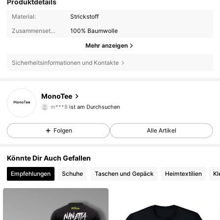
Produktdetails
Material:
Strickstoff
Zusammensetzung:
100% Baumwolle
Mehr anzeigen
Sicherheitsinformationen und Kontakte
MonoTee
5,00
m***8
ist am Durchsuchen
5,00
Folgen
Alle Artikel
Könnte Dir Auch Gefallen
Empfehlungen
Schuhe
Taschen und Gepäck
Heimtextilien
Kl