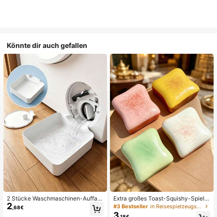
Könnte dir auch gefallen
2 Stücke Waschmaschinen-Auffan
Extra großes Toast-Squishy-Spielz
2
gwanne Tropfschale, wasserdichte
eug, superweiches Buttertoast-Stre
#3 Bestseller
in Reisespielzeugset Quetschspielzeug für Teenager
,68€
Bodenschutzmatte für Waschraum,
ssabbau-Drückspielzeug, erhältlich
3
,18€