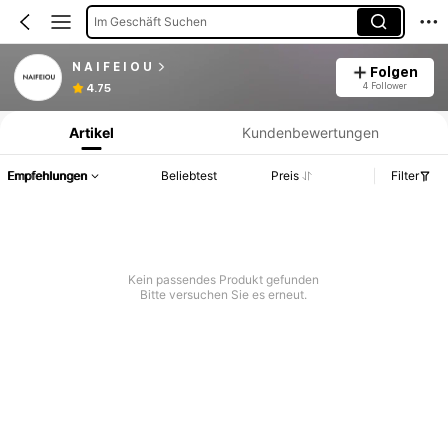
Im Geschäft Suchen
N A I F E I O U
Folgen
Produktinformation: Preisangabe, Verkaufs- und Lagerbestandsdetails.
4 Follower
4.75
Artikel
Kundenbewertungen
Empfehlungen
Beliebtest
Preis
Filter
Kein passendes Produkt gefunden
Bitte versuchen Sie es erneut.