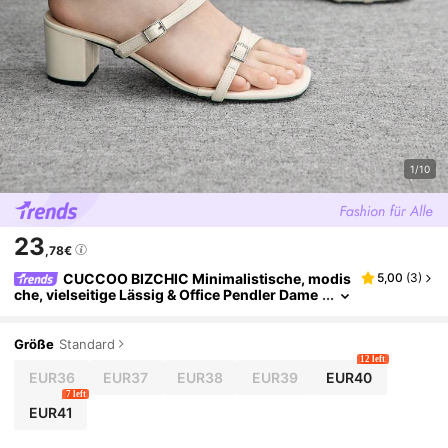
1/10
23
,78€
CUCCOO BIZCHIC Minimalistische, modis
5,00
(
3
)
che, vielseitige Lässig & Office Pendler Dame
n High Heel Sandalen
Größe
Standard
12 left
EUR36
EUR37
EUR38
EUR39
EUR40
7 left
EUR41