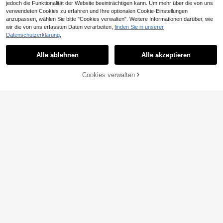
jedoch die Funktionalität der Website beeinträchtigen kann. Um mehr über die von uns
verwendeten Cookies zu erfahren und Ihre optionalen Cookie-Einstellungen
anzupassen, wählen Sie bitte "Cookies verwalten". Weitere Informationen darüber, wie
9
wir die von uns erfassten Daten verarbeiten,
finden Sie in unserer
20
Datenschutzerklärung.
#Cooler Rhythmus
CUCCOO BIZCHIC
5cm neue farbblockige minimalistis
che Keilzehensandalen, offene Zeh
Alle ablehnen
Alle akzeptieren
CUCCOO BIZCHIC Damen Lässig F
20
,76€
en High Heels für Damen Sommer 2
lache Sandalen, Bequeme Offene Z
17
025, Kitten Heels, Flip Flops
,90€
18,08€
ehen Strand-/Straßen-Pantoffeln,
Cookies verwalten
ZUM WARENKORB HINZUFÜGEN
Geeignet für Sommer und Herbst
9
CUCCOO BIZCHIC