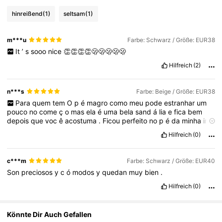
805K Follower
4,85
hinreißend
(1)
seltsam
(1)
m***u
Farbe: Schwarz / Größe: EUR38
805K Follower
4,85
It
’
s
sooo
nice
👏👏👏👏🫢🫢🫢🫢🫢
Hilfreich
(2)
805K Follower
4,85
n***s
Farbe: Beige / Größe: EUR38
Para
quem
tem
O
p
é
magro
como
meu
pode
estranhar
um
805K Follower
4,85
pouco
no
come
ç
o
mas
ela
é
uma
bela
sand
á
lia
e
fica
bem
depois
que
voc
ê
acostuma
.
Ficou
perfeito
no
p
é
da
minha
irm
ã
j
á
que
ela
é
um
pouco
mais
gordinho
🥰🥹🥲🤏🏼
Hilfreich
(0)
805K Follower
4,85
c***m
Farbe: Schwarz / Größe: EUR40
Son
preciosos
y
c
ó
modos
y
quedan
muy
bien
.
Hilfreich
(0)
Könnte Dir Auch Gefallen