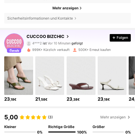
Mehr anzeigen
Sicherheitsinformationen und Kontakte
805K Follower
4,85
CUCCOO BIZCHIC
Folgen
4***2
ist
Vor 10 Minuten
gefolgt
y***2
ist am Durchsuchen
805K Follower
4,85
999K+ Kürzlich verkauft
500K+ Erneut kaufen
805K Follower
4,85
805K Follower
4,85
23
21
23
23
24
,18€
,58€
,38€
,18€
805K Follower
4,85
5,00
(3)
Mehr anzeigen
805K Follower
4,85
Kleiner
Richtige Größe
Größer
0%
100%
0%