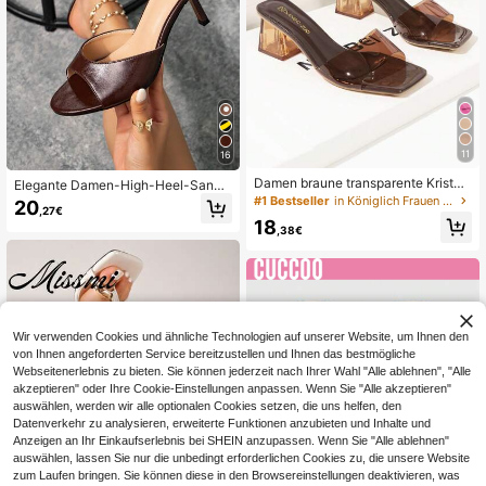
11
16
Damen braune transparente Kristall
Elegante Damen-High-Heel-Sanda
absatz Sandalen, Sommer Mode mi
len mit spitzer Zehenpartie, glattem
#1 Bestseller
in Königlich Frauen Sandalen
20
,27€
nimalistische quadratische Zehenk
Lack, vielseitig für Party & Arbeit, O
18
appe klobige Absatz Pantoletten, vi
ffice Siren
,38€
elseitige High Heels für den Alltag
Wir verwenden Cookies und ähnliche Technologien auf unserer Website, um Ihnen den
von Ihnen angeforderten Service bereitzustellen und Ihnen das bestmögliche
Webseitenerlebnis zu bieten. Sie können jederzeit nach Ihrer Wahl "Alle ablehnen", "Alle
akzeptieren" oder Ihre Cookie-Einstellungen anpassen. Wenn Sie "Alle akzeptieren"
auswählen, werden wir alle optionalen Cookies setzen, die uns helfen, den
Datenverkehr zu analysieren, erweiterte Funktionen anzubieten und Inhalte und
Anzeigen an Ihr Einkaufserlebnis bei SHEIN anzupassen. Wenn Sie "Alle ablehnen"
auswählen, lassen Sie nur die unbedingt erforderlichen Cookies zu, die unsere Website
zum Laufen bringen. Sie können diese in den Browsereinstellungen deaktivieren, was