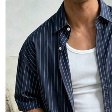
Größenberater
Versand nach
Germany
Kostenloser Versand
Voraussichtliche Lieferung:
18 Aug. - 21 Aug.
Anmelden & 12X Versandcoupons erhalten (Wert 32,07€)
30-tägige kostenlose Rückgabe
Vorbehaltlich der Fair-Use-Richtlinie
Sichere Zahlungen · Datenschutz
Verkauft und versendet durch den gewerblichen Verkäufer: SHE
Informationen und Pflichten des Händlers
Um diesen Verkäufer und/oder dieses Produkt zu melden