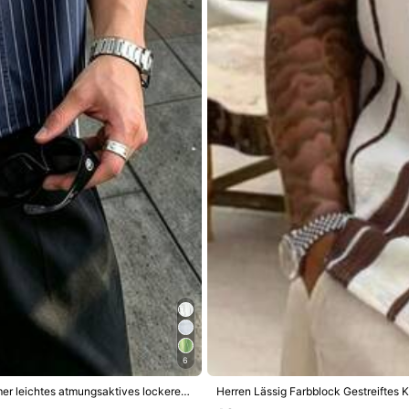
webter Stoff
 Polyester, 5% Elasthan
Mehr anzeigen
6
er leichtes atmungsaktives lockeres
Herren Lässig Farbblock Gestreiftes