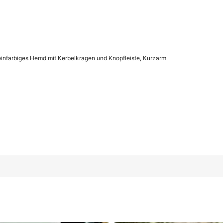
nfarbiges Hemd mit Kerbelkragen und Knopfleiste, Kurzarm
Kerbelkragen und Knopfleiste, Kurzarm
50
(L)
52
(XL)
5