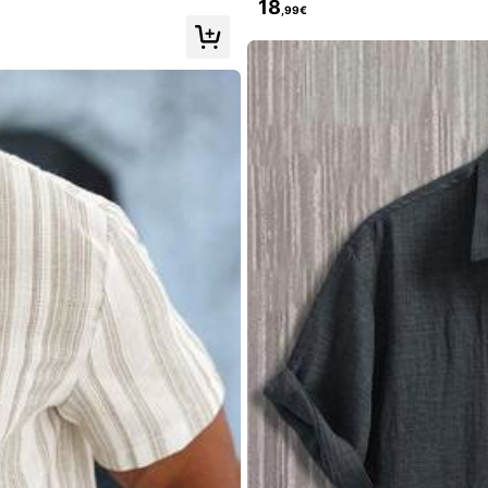
18
,99€
20% Anstieg der Verkäufe
25% Anstieg der Follower
」
ausgewählt