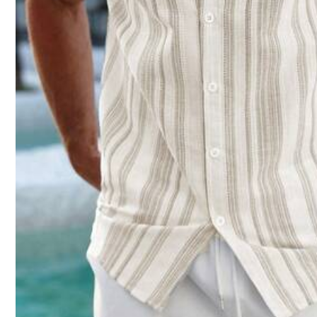
187K Follower
4,83
20
14
,49€
,95€
187K Follower
4,83