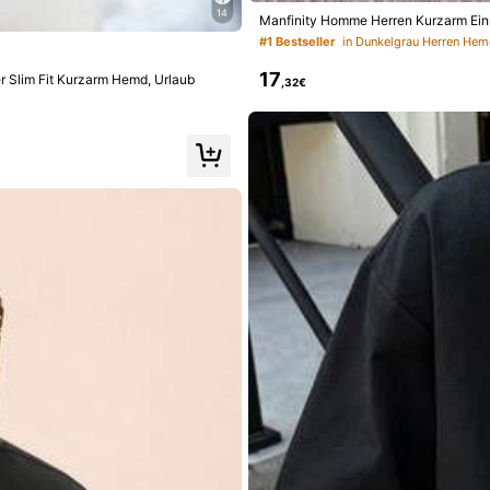
14
Manfinity Homme Herren Kurzarm Ein
#1 Bestseller
in Dunkelgrau Herren He
Unterwäsche & Nachtwäsche
Schmuck & Uhren
17
r Slim Fit Kurzarm Hemd, Urlaub
,32€