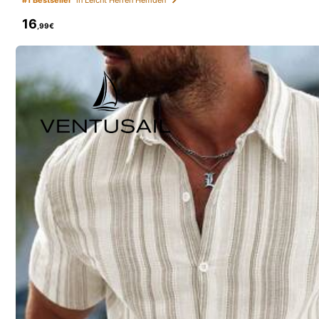
v***t
bezahlt
Vor 1 Tag
16
,99€
130K Erneut kaufen
187K Follower
4,83
Dieser Laden wurde als
「Trendgeschäft
Folgen
187K Follower
4,83