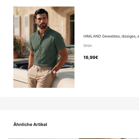
16
,99€
Preis inkl. MwSt. und Zöllen
HIMLAND Gewebtes, lässiges, ei
HIMLAND Gewebtes, lässiges, einfarbiges Hemd mit 
Grün
16,99€
Größe
:
DE
Standard
46
(S)
48
(M)
Ähnliche Artikel