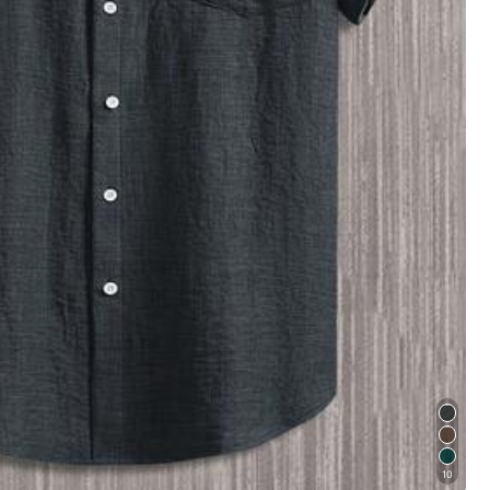
24
20
,70€
,04€
10