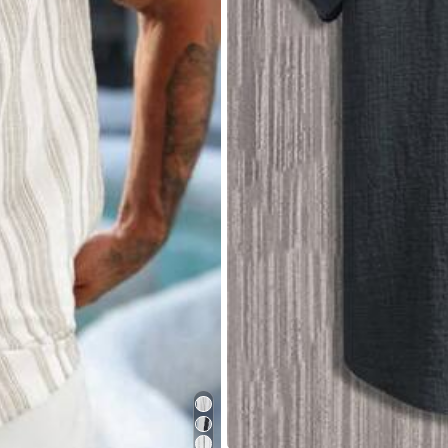
31
,73€