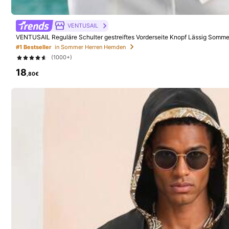
Könnte Dir Auch Gefallen
Empfehlungen
Kleidungs-Accessoires
VENTUSAIL
187K Follower
VENTUSAIL Reguläre Schulter gestreiftes Vorderseite Knopf Lässig Somme
4,83
#1 Bestseller
in Sommer Herren Hemden
(1000+)
18
,80€
187K Follower
4,83