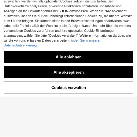
auswählen, werden wir alle optionalen Cookies setzen, die uns helfen, den
en Locker Sitzend Einfach Zu Komb
Datenverkehr zu analysieren, erweiterte Funktionen anzubieten und Inhalte und
inieren Mit Jeans Shorts Joggingho
Anzeigen an Ihr Einkaufserlebnis bei SHEIN anzupassen. Wenn Sie "Alle ablehnen"
se Cargohose Geeignet Für Outdoor
Aktivitäten Hauskleidung Urlaubsa
auswählen, lassen Sie nur die unbedingt erforderlichen Cookies zu, die unsere Website
usflüge Schule Arbeit Lässige Anläs
zum Laufen bringen. Sie können diese in den Browsereinstellungen deaktivieren, was
se Perfektes Geschenk Für Ihn Hoc
jedoch die Funktionalität der Website beeinträchtigen kann. Um mehr über die von uns
hwertige Materialien Dauerhafte Ve
verwendeten Cookies zu erfahren und Ihre optionalen Cookie-Einstellungen
rarbeitung Modisch Für Den Täglich
1 Stück Herren Sommer Lässig Gest
anzupassen, wählen Sie bitte "Cookies verwalten". Weitere Informationen darüber, wie
6
en Gebrauch Unverzichtbar Für Her
21
reiftes Hemd, Grünes Leinenmischg
wir die von uns erfassten Daten verarbeiten,
finden Sie in unserer
rengarderobe Stilvoll Und Praktisch
9
,50€
1 Stück Herren Sommer Lässig Kok
ewebe Kurzarm Hemd mit Knöpfen,
Datenschutzerklärung.
11
osnussbaum Farbblock Muster Run
Geeignet für Sommer Strandurlaub,
Herren Lässig Kokosnussbaum & B
,87€
dhals Trägershirt
Tägliche Pendelstrecke und Woche
uchstaben Muster Tanktop, Strand
#2 Bestseller
in Lässig - Urlaub Lässig Herren Tanktops
Alle ablehnen
nend Streetwear, Vielseitiges Gestr
bekleidung
12
16
eiftes Hemd für Herren, Essentielles
,99€
Ähnliche vorrätige Artikel anzeigen
Alle ansehen
Modeartikel für Herren, Praktisches
Vatertagsgeschenk Herren Lässig V
Geschenk für Herren
Alle akzeptieren
12
ielseitig Alltag Pendeln Einfach Mus
,92€
Sorry, dieses Produkt ist ausverkauft.
ter Kurzarm T-Shirt, Frühling/Somm
er, Geschenk für ihn
Cookies verwalten
AUSVERKAUFT
6