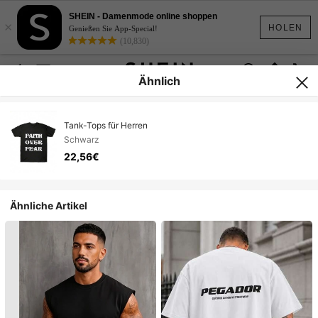
SHEIN - Damenmode online shoppen
×
HOLEN
Genießen Sie App-Special!
(10,830)
Ähnlich
Tank-Tops für Herren
Schwarz
22,56€
Ähnliche Artikel