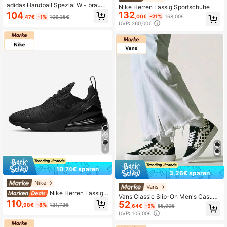
adidas Handball Spezial W - braun
Nike Herren Lässig Sportschuhe
unisex sneakers
132
104
,00€
-21%
168,00€
,47€
-1%
106,35€
UVP: 260,00€
4
10,74€ sparen
3,26€ sparen
Nike
Vans
Nike Herren Lässig
Vans Classic Slip-On Men's Casual
Sportschuhe
110
52
Athletic Shoes Flexible Rubber Outs
,98€
-8%
121,72€
,64€
-5%
55,90€
ole Lightweight Daily Shopping Cas
UVP: 105,00€
ual White VN000CQD2BO