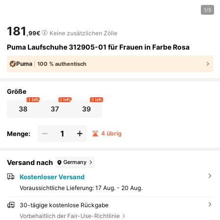
1/5
181
,99€
Keine zusätzlichen Zölle
Puma Laufschuhe 312905-01 für Frauen in Farbe Rosa
Puma
100 % authentisch
Größe
1 left
2 left
1 left
38
37
39
Menge:
4 übrig
Versand nach
Germany
Kostenloser Versand
Voraussichtliche Lieferung:
17 Aug. - 20 Aug.
30-tägige kostenlose Rückgabe
Vorbehaltlich der Fair-Use-Richtlinie