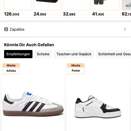
126
24
32
41
92
,00€
,95€
,68€
,45€
,1
Zapalike
Könnte Dir Auch Gefallen
Empfehlungen
Schuhe
Taschen und Gepäck
Schönheit und Ges