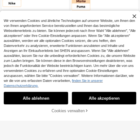
Wir verwenden Cookies und ähnliche Technologien auf unserer Website, um Ihnen den
von Ihnen angeforderten Service bereitzustellen und Ihnen das bestmögliche
Webseitenerlebnis zu bieten. Sie können jederzeit nach Ihrer Wahl "Alle ablehnen", "Alle
akzeptieren" oder Ihre Cookie-Einstellungen anpassen. Wenn Sie "Alle akzeptieren"
auswählen, werden wir alle optionalen Cookies setzen, die uns helfen, den
Datenverkehr zu analysieren, erweiterte Funktionen anzubieten und Inhalte und
Anzeigen an Ihr Einkaufserlebnis bei SHEIN anzupassen. Wenn Sie "Alle ablehnen"
auswählen, lassen Sie nur die unbedingt erforderlichen Cookies zu, die unsere Website
zum Laufen bringen. Sie können diese in den Browsereinstellungen deaktivieren, was
jedoch die Funktionalität der Website beeinträchtigen kann. Um mehr über die von uns
verwendeten Cookies zu erfahren und Ihre optionalen Cookie-Einstellungen
anzupassen, wählen Sie bitte "Cookies verwalten". Weitere Informationen darüber, wie
12,53€ sparen
wir die von uns erfassten Daten verarbeiten,
finden Sie in unserer
Datenschutzerklärung.
Nike
Puma
Nike Herren Lässig
Alle ablehnen
Alle akzeptieren
Puma SMASH Men's Casual Athleti
Sportschuhe
100
,24€
-11%
112,77€
c Shoes Retro Comfortable Versatil
65
,50€
e Commuting Gym Travel White 31
ZUM WARENKORB
Cookies verwalten
0789-11
JETZT EINKAUFEN
HINZUFÜGEN