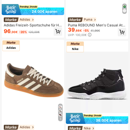
24,00€ sparen
Adidas
Puma
Adidas Freizeit-Sportschuhe für He
Puma REBOUND Men's Casual Athl
39
rren
etic Shoes Lace-Up Heritage Flexib
96
,66€
-5%
41,96€
,00€
-20%
120,00€
le Travel Training Street Style Black
UVP: 100,00€
391778-01
5
36,00€ sparen
Adidas
Nike