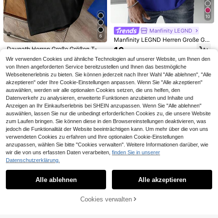
23
,74€
aus Leinen Stoff gefertigt, geeignet
ndhals T-Shirt mit abgenutztem Da
15
für alle Jahreszeiten, besonders pa
,66€
-2%
15,99€
vid Statue Muster, Streetwear, lock
10
ssend für den Herbst
er, jugendlich, minimalistisch, Camp
us, retro, vielseitig, strukturiert, stilv
Manfinity LEGND
oll, personalisiert, sportlich
6
Manfinity LEGND Herren Große Grö
ßen Rundhals Kurzarm T-Shirt mit
16
Daypath Herren Große Größen T-S
,49€
Buchstabenprint, einfach, für den t
hirt mit geprägtem Buchstabenmust
17
Wir verwenden Cookies und ähnliche Technologien auf unserer Website, um Ihnen den
äglichen Gebrauch Lässig
,81€
-1%
17,99€
er, Kurzarm
von Ihnen angeforderten Service bereitzustellen und Ihnen das bestmögliche
Webseitenerlebnis zu bieten. Sie können jederzeit nach Ihrer Wahl "Alle ablehnen", "Alle
akzeptieren" oder Ihre Cookie-Einstellungen anpassen. Wenn Sie "Alle akzeptieren"
auswählen, werden wir alle optionalen Cookies setzen, die uns helfen, den
Datenverkehr zu analysieren, erweiterte Funktionen anzubieten und Inhalte und
Anzeigen an Ihr Einkaufserlebnis bei SHEIN anzupassen. Wenn Sie "Alle ablehnen"
auswählen, lassen Sie nur die unbedingt erforderlichen Cookies zu, die unsere Website
zum Laufen bringen. Sie können diese in den Browsereinstellungen deaktivieren, was
jedoch die Funktionalität der Website beeinträchtigen kann. Um mehr über die von uns
verwendeten Cookies zu erfahren und Ihre optionalen Cookie-Einstellungen
anzupassen, wählen Sie bitte "Cookies verwalten". Weitere Informationen darüber, wie
wir die von uns erfassten Daten verarbeiten,
finden Sie in unserer
Große Größen Herren T-Shirt mit Bu
Datenschutzerklärung.
Ähnliche vorrätige Artikel anzeigen
Alle ansehen
chstaben- und Ziffernprint, Rundhal
35 übrig
Herren-T-Shirt in großen Größen mi
sausschnitt, leicht, locker, Lässig, K
t Strand-Sonnenuntergangs- und K
#5 Bestseller
in Frühling/Sommer T-Shirts für Herren in Übergröß
16
Alle ablehnen
Alle akzeptieren
Sorry, dieses Produkt ist ausverkauft.
urzarm
,16€
okosnussbaum-Muster | amerikanis
14
cher lässig-Stil, lockere Passform |
,51€
6
geeignet für den Sommer
Cookies verwalten
AUSVERKAUFT
0,36€ sparen
Manfinity Homme Herren Streetstyl
e, minimalistisches Design Kurzarm
15
EASEVO 3er/Set Herren Große Grö
,49€