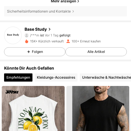
Mehr anzeigen
Sicherheitsinformationen und Kontakte
Base Study
521 Follower
4,61
j***m
ist
Vor 1 Tag
gefolgt
15K+ Kürzlich verkauft
100+ Erneut kaufen
521 Follower
4,61
Folgen
Alle Artikel
521 Follower
4,61
Könnte Dir Auch Gefallen
521 Follower
4,61
Empfehlungen
Kleidungs-Accessoires
Unterwäsche & Nachtwäsch
521 Follower
4,61
521 Follower
4,61
521 Follower
4,61