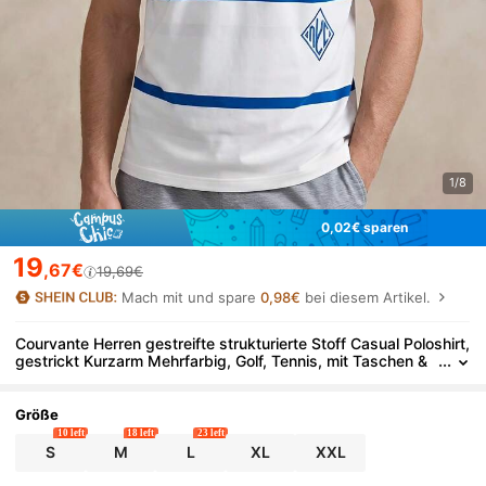
1/8
0,02€ sparen
19
,67€
19,69€
Mach mit und spare
0,98€
bei diesem Artikel.
Courvante Herren gestreifte strukturierte Stoff Casual Poloshirt,
gestrickt Kurzarm Mehrfarbig, Golf, Tennis, mit Taschen &
Reißverschluss & Kontrastbesatz, atmungsaktiv, Regular Fi
t, Geschenk zum Vatertag, Sportlich, für Freund, Outfits für Her
ren
Größe
10 left
18 left
23 left
S
M
L
XL
XXL