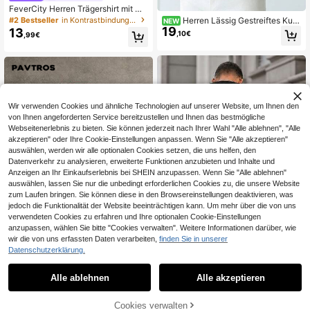
FeverCity Herren Trägershirt mit U-
Ausschnitt und transparenten Ärmel
#2 Bestseller
in Kontrastbindung Herren Tanktops
Herren Lässig Gestreiftes Kurz
NEW
n, für Raves, Ausgehen, Freundesge
19
arm Pendler Poloshirt
13
,10€
,99€
schenk
Wir verwenden Cookies und ähnliche Technologien auf unserer Website, um Ihnen den
von Ihnen angeforderten Service bereitzustellen und Ihnen das bestmögliche
Webseitenerlebnis zu bieten. Sie können jederzeit nach Ihrer Wahl "Alle ablehnen", "Alle
akzeptieren" oder Ihre Cookie-Einstellungen anpassen. Wenn Sie "Alle akzeptieren"
auswählen, werden wir alle optionalen Cookies setzen, die uns helfen, den
Datenverkehr zu analysieren, erweiterte Funktionen anzubieten und Inhalte und
Anzeigen an Ihr Einkaufserlebnis bei SHEIN anzupassen. Wenn Sie "Alle ablehnen"
auswählen, lassen Sie nur die unbedingt erforderlichen Cookies zu, die unsere Website
zum Laufen bringen. Sie können diese in den Browsereinstellungen deaktivieren, was
jedoch die Funktionalität der Website beeinträchtigen kann. Um mehr über die von uns
verwendeten Cookies zu erfahren und Ihre optionalen Cookie-Einstellungen
anzupassen, wählen Sie bitte "Cookies verwalten". Weitere Informationen darüber, wie
wir die von uns erfassten Daten verarbeiten,
finden Sie in unserer
30
32
Datenschutzerklärung.
Men's Printed T-Shirt & Shorts Set -
PAVTROS
100% Pure Cotton, Fun Prints, Stree
#1 Bestseller
in Lose Herren Tanktops
Alle ablehnen
Alle akzeptieren
PAVTROS Herren Langarm Rundhal
t Casual Style
12
20
s T-Shirt, Grün und Gelb Farbblock,
,91€
,29€
20,49€
Raglanärmel, handgeschriebener e
Cookies verwalten
ZUM WARENKORB HINZUFÜGEN
nglischer Muster, lockere Passform,