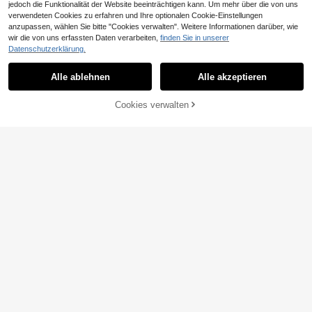
rm, Rundhals
jedoch die Funktionalität der Website beeinträchtigen kann. Um mehr über die von uns
verwendeten Cookies zu erfahren und Ihre optionalen Cookie-Einstellungen
anzupassen, wählen Sie bitte "Cookies verwalten". Weitere Informationen darüber, wie
wir die von uns erfassten Daten verarbeiten,
finden Sie in unserer
0,11€ sparen
Datenschutzerklärung.
Tom, ich habe meine Reise nach Ne
w York überlebt. Lustiges und origin
6
Alle ablehnen
Alle akzeptieren
,88€
-1%
6,99€
elles T-Shirt mit einem gelben Spin
nen-Taxi im Vintage-Stil der 80er-J
4-5 Werktage
ahre, Unisex für Männer und Fraue
ZUM WARENKORB
Cookies verwalten
JETZT EINKAUFEN
n.
HINZUFÜGEN
GRDR
GRDR Herren modisches, locker ge
schnittenes Kurzarm T-Shirt mit Mu
#5 Bestseller
in Lässig - Urlaub Lässig Herren T-Shirts
ster | Exquisites Design | Sommer E
(1000+)
ssentiell | Leicht zu kombinieren, u
6
m Deinen Stil zu zeigen
,99€