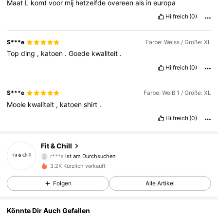
Maat
L
komt
voor
mij
hetzelfde
overeen
als
in
europa
Hilfreich
(0)
S***e
Farbe: Weiss / Größe: XL
Top
ding
,
katoen
.
Goede
kwaliteit
.
Hilfreich
(0)
S***e
Farbe: Weiß 1 / Größe: XL
Mooie
kwaliteit
,
katoen
shirt
.
Hilfreich
(0)
182 Follower
4,70
Fit & Chill
r***s
ist am Durchsuchen
182 Follower
4,70
3.2K Kürzlich verkauft
182 Follower
4,70
Folgen
Alle Artikel
182 Follower
4,70
Könnte Dir Auch Gefallen