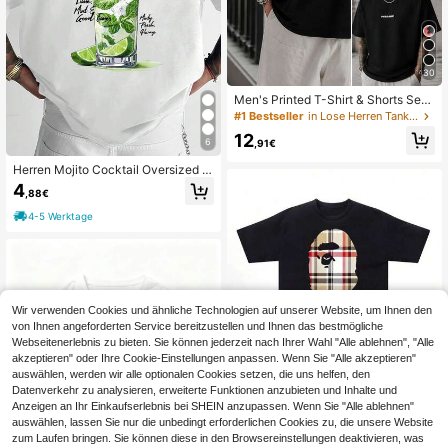
30
Men's Printed T-Shirt & Shorts Set -
100% Pure Cotton, Fun Prints, Stree
#1 Bestseller
in Lose Herren Tanktops
t Casual Style
12
6
,91€
Herren Mojito Cocktail Oversized T
-Shirt mit Rückendruck Limette Min
4
,88€
ze Sommergetränk Grafik Rundhals
ausschnitt Kurzarm Lässig Urlaubs-
4-5 Werktage
Shirt
Wir verwenden Cookies und ähnliche Technologien auf unserer Website, um Ihnen den
von Ihnen angeforderten Service bereitzustellen und Ihnen das bestmögliche
Webseitenerlebnis zu bieten. Sie können jederzeit nach Ihrer Wahl "Alle ablehnen", "Alle
akzeptieren" oder Ihre Cookie-Einstellungen anpassen. Wenn Sie "Alle akzeptieren"
auswählen, werden wir alle optionalen Cookies setzen, die uns helfen, den
Datenverkehr zu analysieren, erweiterte Funktionen anzubieten und Inhalte und
Blitz Valentine Shirt, Hotel Characte
Anzeigen an Ihr Einkaufserlebnis bei SHEIN anzupassen. Wenn Sie "Alle ablehnen"
rs Unisex T-Shirt, Cartoon, Unisex F
13
,99€
auswählen, lassen Sie nur die unbedingt erforderlichen Cookies zu, die unsere Website
an Geschenk, Lässiges Alltags Bau
zum Laufen bringen. Sie können diese in den Browsereinstellungen deaktivieren, was
mwoll T-Shirt, Atmungsaktiv, Kurza
4-5 Werktage