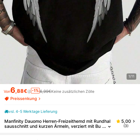
1/11
6
,88€
-1%
6,99€
Von
Keine zusätzlichen Zölle
Preissenkung
vsl. 4-5 Werktage Lieferung
Manfinity Dauomo Herren-Freizeithemd mit Rundhal
5,00
sausschnitt und kurzen Ärmeln, verziert mit Bu
(3)
chstaben- und Fischmuster