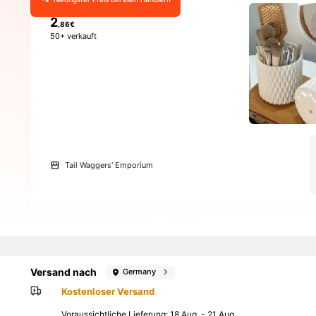
2
,86€
50+ verkauft
Tail Waggers' Emporium
Versand nach
Germany
Kostenloser Versand
Voraussichtliche Lieferung:
18 Aug. - 21 Aug.