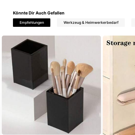
Könnte Dir Auch Gefallen
Empfehlungen
Werkzeug & Heimwerkerbedarf
32 Follower
4,21
32 Follower
4,21
32 Follower
4,21