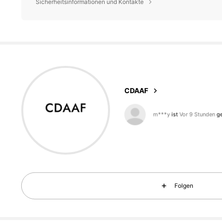
Sicherheitsinformationen und Kontakte
32 Follower
4,21
CDAAF
p***6
ist am Durchsuchen
32 Follower
4,21
Folgen
32 Follower
4,21