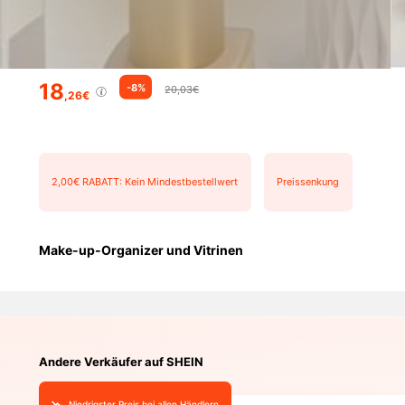
18
-8%
20,03€
,26€
2,00€ RABATT: Kein Mindestbestellwert
Preissenkung
Make-up-Organizer und Vitrinen
Andere Verkäufer auf SHEIN
Niedrigster Preis bei allen Händlern