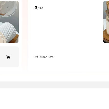
3
,28€
Arbor Nest