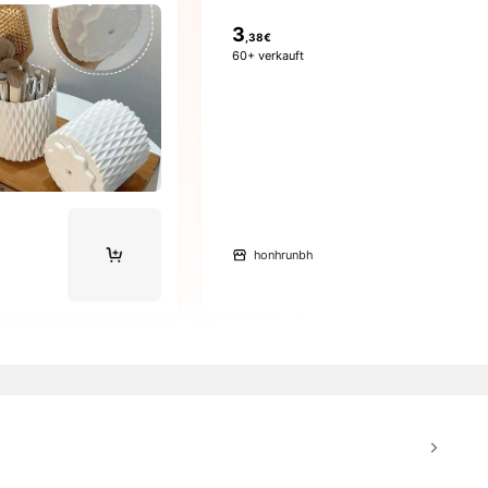
3
,38€
60+ verkauft
honhrunbh