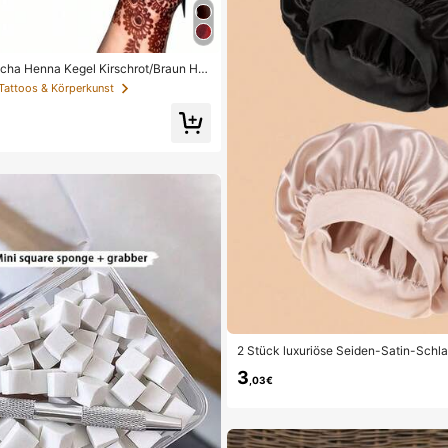
echa Henna Kegel Kirschrot/Braun He
erfeste temporäre Tattoo Kunst, geei
 Tattoos & Körperkunst
äre Körperkunst und Tattoo Designs
2 Stück luxuriöse Seiden-Satin-Schla
big, elastische Haarschutzmützen, le
3
für die ganze Nacht, Haarpflege, Dusc
,03€
auf der Kopfhaut, für sie