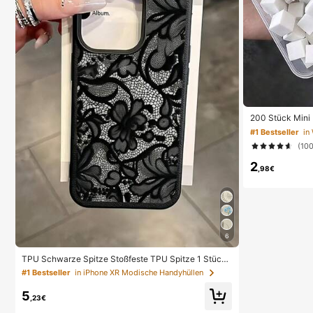
200 Stück Mini
st Farbverlauf 
#1 Bestseller
in
gel Design, qu
(10
r, professionel
etisch
2
,98€
6
TPU Schwarze Spitze Stoßfeste TPU Spitze 1 Stück
Spitze TPU Stoßfeste Blumenbemalte Matte Litchi Te
#1 Bestseller
in iPhone XR Modische Handyhüllen
xtur Vollschutz Handyhülle Kompatibel mit 11 12 13 14
15 16 17 Pro Max Frühlingsgeschenk Geburtstagsges
5
chenk Jahrestagsgeschenk, Ästhetisch
,23€