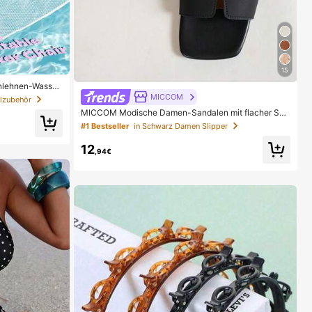
15
enlehnen-Wasser
t Out Mesh-aufb
MICCOM
lzubehör
or-Strand-Heiß
MICCOM Modische Damen-Sandalen mit flacher Soh
le, quadratischer Zehenpartie und offener Zehenparti
#1 Bestseller
in Schwarz Damen Slipper
e, vielseitig für Frühling/Sommer, neue Sandalen, lässi
g für den Alltag
12
,94€