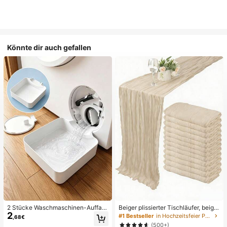
Könnte dir auch gefallen
2 Stücke Waschmaschinen-Auffan
Beiger plissierter Tischläufer, beige
2
gwanne Tropfschale, wasserdichte
Tischdecke, Geburtstagsfeier-Zub
#1 Bestseller
in Hochzeitsfeier Party-Tischdecke
,68€
Bodenschutzmatte für Waschraum,
ehör, Geburtstagsdekoration, hellbr
(500+)