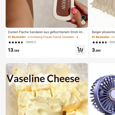
Damen Flache Sandalen aus geflochtenem Stroh mit
Beiger plissiert
Schleife und Metalldekor, bequemer minimalistischer
rtstagsfeier-Zu
#1 Bestseller
in Einfarbig Frauen Flache Sandalen
#1 Bestseller
in
Stil für Urlaub, Strand, Zuhause, tägliche Nutzung, we
ner transparente
(1000+)
(50
iße geflochtene offene Zehen Pantoffeln, Boho Chic
elstück-Dekorat
arbiger Tischläu
13
3
,38€
,58€