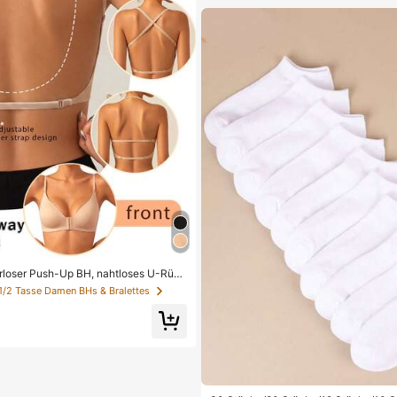
erloser Push-Up BH, nahtloses U-Rück
htbarer BH geeignet für verschiedene
 1/2 Tasse Damen BHs & Bralettes
lbare Träger, hautfarbene nahtlose Unt
chzeit/Party, schick & elegant, ganzt