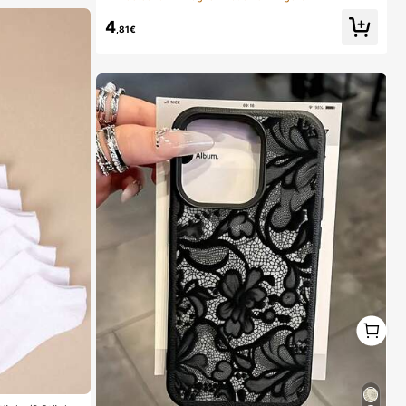
et für den täglichen Büroalltag (4er Set, nicht 4 Paar),
Geschenk für sie
4
,81€
1
1