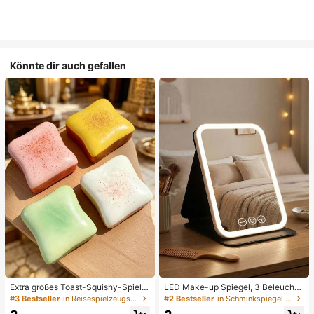
Könnte dir auch gefallen
Extra großes Toast-Squishy-Spielz
LED Make-up Spiegel, 3 Beleuchtu
eug, superweiches Buttertoast-Stre
ngsmodi, einstellbare Helligkeit, tra
#3 Bestseller
in Reisespielzeugset Quetschspielzeug für Teenager
#2 Bestseller
in Schminkspiegel & Duschspiegel
ssabbau-Drückspielzeug, erhältlich
gbares faltbares Design, geeignet f