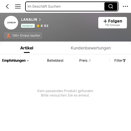
Im Geschäft Suchen
LAN&LIN
Folgen
119 Follower
4.92
Verkäufer
Produktinformation: Preisangabe, Verkaufs- und Lagerbestandsdetails.
100+ Erneut kaufen
Artikel
Kundenbewertungen
Empfehlungen
Beliebtest
Preis
Filter
Kein passendes Produkt gefunden
Bitte versuchen Sie es erneut.