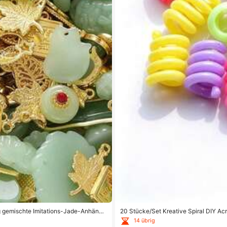
g gemischte Imitations-Jade-Anhänge
20 Stücke/Set Kreative Spiral DIY A
r
14 übrig