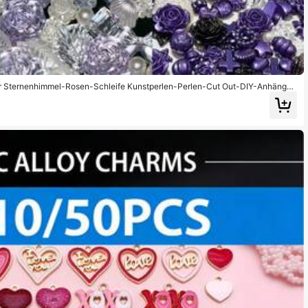
ger Sternenhimmel-Rosen-Schleife Kunstperlen-Perlen-Cut Out-DIY-Anhänger,
dyhülle, Karte, Fotorahmen Dekoration, Valentinstag Geschenk