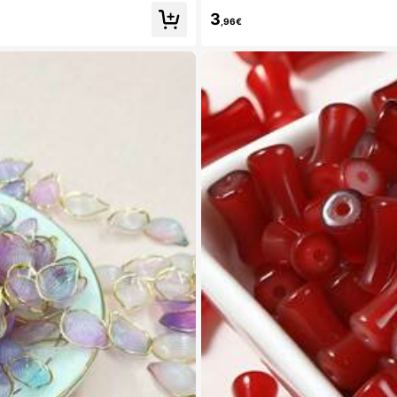
3
,96€