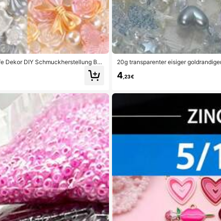
ife Dekor DIY Schmuckherstellung Bas
20g transparenter eisiger goldrandi
geeignet für Armband, Halskette, Han
4
,23€