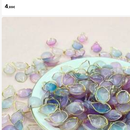
4
,69€