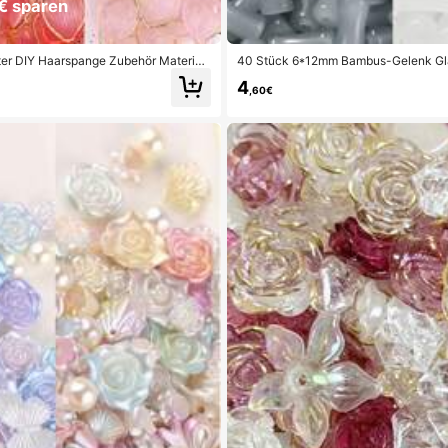
€ sparen
tter DIY Haarspange Zubehör Materiali
40 Stück 6*12mm Bambus-Gelenk Glas
n Accessoires, Vintage Schmuck Natür
4
,60€