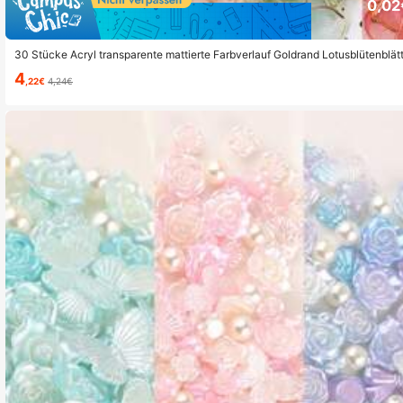
0,02
30 Stücke Acryl transparente mattierte Farbverlauf Goldrand Lotusblütenblä
en
4
,22€
4,24€