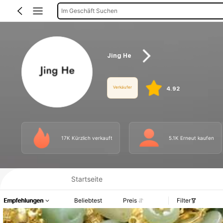
Im Geschäft Suchen
Jing He
Verkäufer
4.92
17K Kürzlich verkauft
5.1K Erneut kaufen
Produktinformation: Preisangabe, Verkaufs- und Lagerbestandsdetails.
Startseite
Empfehlungen
Beliebtest
Preis
Filter